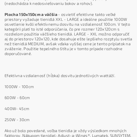
(nedochádza k nedosvieťovaniu bokov a rohov).
Plocha 150x150cm a väčšia
- osvietiť efektívne takto veľké
priestory vyžaduje tienidlá XXL - LARGE a ideálne použitie 1000W
osvetlenie kvôli efektívnemu dosvitu na vzdialenosť 100cm. V tejto
kategórii platí to isté odporúčania, čo pre rozmer 120x120cm s
rozdielom použitia väčšieho tienidlá. LARGE - XXL možno odporučiť
aj do priestorov 120x120, kde dosahuje ešte lepšieho rozptylu svetla
než tienidlá MEDIUM, avšak vďaka vyššej cene je tento príplatok na
zváženie. Použitie tepelného štítu je v tomto prípade rozhodne
doporučované.
Efektívna vzdialenosť (hĺbka) dosvitu jednotlivých wattáží.
1000W - 100cm
600W - 60cm
400W- 45cm
250W - 30cm
Ako už bolo povedané, voľba tienidla je vždy výsledkom mnohých
faktorov. Nákupom tienidiel: Adjust-a-Wings®, Lumatek, SUNSYTEM,