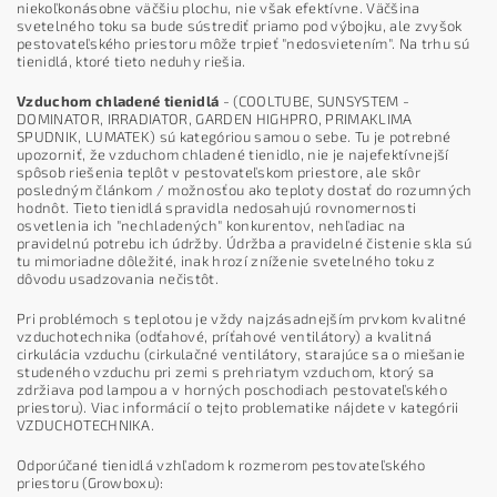
niekoľkonásobne väčšiu plochu, nie však efektívne. Väčšina
svetelného toku sa bude sústrediť priamo pod výbojku, ale zvyšok
pestovateľského priestoru môže trpieť "nedosvietením". Na trhu sú
tienidlá, ktoré tieto neduhy riešia.
Vzduchom chladené tienidlá
- (COOLTUBE, SUNSYSTEM -
DOMINATOR, IRRADIATOR, GARDEN HIGHPRO, PRIMAKLIMA
SPUDNIK, LUMATEK) sú kategóriou samou o sebe. Tu je potrebné
upozorniť, že vzduchom chladené tienidlo, nie je najefektívnejší
spôsob riešenia teplôt v pestovateľskom priestore, ale skôr
posledným článkom / možnosťou ako teploty dostať do rozumných
hodnôt. Tieto tienidlá spravidla nedosahujú rovnomernosti
osvetlenia ich "nechladených" konkurentov, nehľadiac na
pravidelnú potrebu ich údržby. Údržba a pravidelné čistenie skla sú
tu mimoriadne dôležité, inak hrozí zníženie svetelného toku z
dôvodu usadzovania nečistôt.
Pri problémoch s teplotou je vždy najzásadnejším prvkom kvalitné
vzduchotechnika (odťahové, príťahové ventilátory) a kvalitná
cirkulácia vzduchu (cirkulačné ventilátory, starajúce sa o miešanie
studeného vzduchu pri zemi s prehriatym vzduchom, ktorý sa
zdržiava pod lampou a v horných poschodiach pestovateľského
priestoru). Viac informácií o tejto problematike nájdete v kategórii
VZDUCHOTECHNIKA.
Odporúčané tienidlá vzhľadom k rozmerom pestovateľského
priestoru (Growboxu):