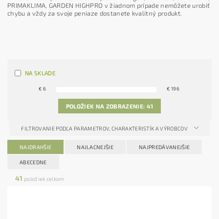
PRIMAKLIMA, GARDEN HIGHPRO v žiadnom prípade nemôžete urobiť
chybu a vždy za svoje peniaze dostanete kvalitný produkt.
NA SKLADE
€
6
€
196
POLOŽIEK NA ZOBRAZENIE:
41
FILTROVANIE PODĽA PARAMETROV, CHARAKTERISTÍK A VÝROBCOV
NAJDRAHŠIE
NAJLACNEJŠIE
NAJPREDÁVANEJŠIE
ABECEDNE
41
položiek celkom