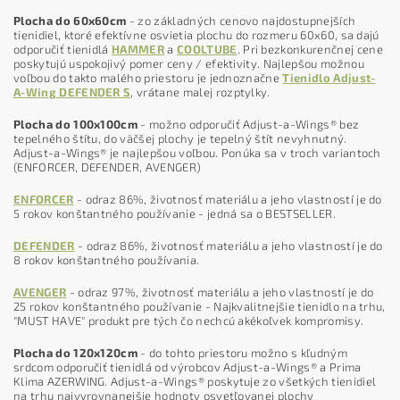
Plocha do 60x60cm
- zo základných cenovo najdostupnejších
tienidiel, ktoré efektívne osvietia plochu do rozmeru 60x60, sa dajú
odporučiť tienidlá
HAMMER
a
COOLTUBE
. Pri bezkonkurenčnej cene
poskytujú uspokojivý pomer ceny / efektivity. Najlepšou možnou
voľbou do takto malého priestoru je jednoznačne
Tienidlo Adjust-
A-Wing DEFENDER S
, vrátane malej rozptylky.
Plocha do 100x100cm
- možno odporučiť Adjust-a-Wings® bez
tepelného štítu, do väčšej plochy je tepelný štít nevyhnutný.
Adjust-a-Wings® je najlepšou voľbou. Ponúka sa v troch variantoch
(ENFORCER, DEFENDER, AVENGER)
ENFORCER
- odraz 86%, životnosť materiálu a jeho vlastností je do
5 rokov konštantného používanie - jedná sa o BESTSELLER.
DEFENDER
- odraz 86%, životnosť materiálu a jeho vlastností je do
8 rokov konštantného používania.
AVENGER
- odraz 97%, životnosť materiálu a jeho vlastností je do
25 rokov konštantného používanie - Najkvalitnejšie tienidlo na trhu,
"MUST HAVE" produkt pre tých čo nechcú akékoľvek kompromisy.
Plocha do 120x120cm
- do tohto priestoru možno s kľudným
srdcom odporučiť tienidlá od výrobcov Adjust-a-Wings® a Prima
Klima AZERWING. Adjust-a-Wings® poskytuje zo všetkých tienidiel
na trhu najvyrovnanejšie hodnoty osvetľovanej plochy