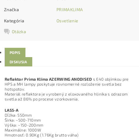
Značka
PRIMAKLIMA
Kategória
Osvetlenie
Otázka
POPIS
DISKUSIA
Reflektor Prima Klíma AZERWING ANODISED
s E40 objímkou pre
HPS a MH lampy poskytuje rovnomerné rozloženie svetla bez
hotspotov.
Materiál reflektora je vyrobený z eloxovaného hliníka s odrazom
svetla až 86% po procese vzorkovania.
LA55-A
Dĺžka: 550mm
Šírka: ~500-710mm
Výška: ~150-200mm
Maximálne: 1000W
Hmotnosť: 0.90Kg (1.76Kg brutto váha)