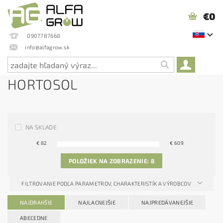
€0
0907787668
info@alfagrow.sk
HORTOSOL
NA SKLADE
€
82
€
609
POLOŽIEK NA ZOBRAZENIE:
8
FILTROVANIE PODĽA PARAMETROV, CHARAKTERISTÍK A VÝROBCOV
NAJDRAHŠIE
NAJLACNEJŠIE
NAJPREDÁVANEJŠIE
ABECEDNE