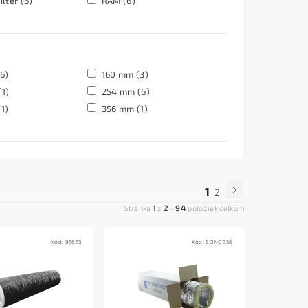
ilter
(6)
RAM
(6)
(6)
160 mm
(3)
(1)
254 mm
(6)
(1)
356 mm
(1)
1
2
1
2
94
Stránka
z
-
položiek celkom
Kód:
95653
Kód:
SONO356