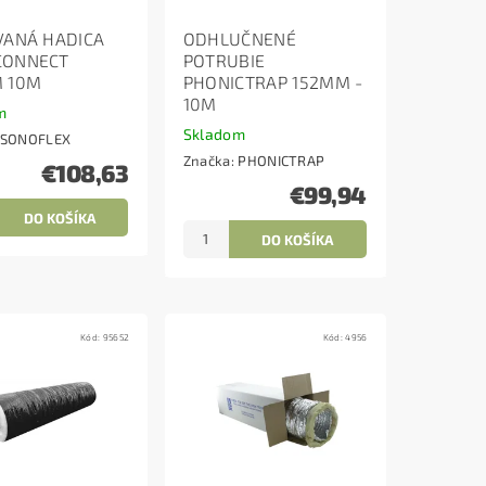
VANÁ HADICA
ODHLUČNENÉ
CONNECT
POTRUBIE
 10M
PHONICTRAP 152MM -
10M
m
Skladom
SONOFLEX
Značka:
PHONICTRAP
€108,63
€99,94
Kód:
95652
Kód:
4956