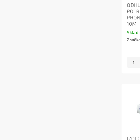
ODH
POTR
PHON
10M
Sklad
Značk
IZOL