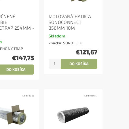
UČNENÉ
IZOLOVANÁ HADICA
BIE
SONOCONNECT
CTRAP 254MM -
356MM 10M
Skladom
m
Značka:
SONOFLEX
PHONICTRAP
€121,67
€147,75
Kód:
4958
Kód:
95647