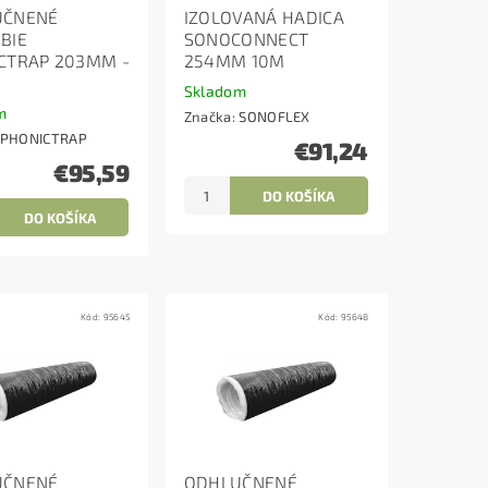
UČNENÉ
IZOLOVANÁ HADICA
BIE
SONOCONNECT
CTRAP 203MM -
254MM 10M
Skladom
m
Značka:
SONOFLEX
PHONICTRAP
€91,24
€95,59
Kód:
95645
Kód:
95648
UČNENÉ
ODHLUČNENÉ