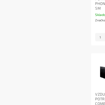
PHON
5M
Sklad
Značk
VZD
POTRU
COMB