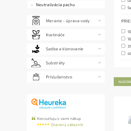
Gl
Neutralizácia pachu
Se
Meranie - úprava vody
PRI
1
Kvetináče
1
3
Sadba a klonovanie
4
Substráty
Príslušenstvo
NAJDRA
Konzultuju s vami nákup
Overený zákazník