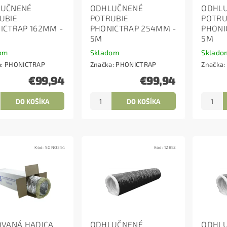
LUČNENÉ
ODHLUČNENÉ
ODHL
UBIE
POTRUBIE
POTRU
ICTRAP 162MM -
PHONICTRAP 254MM -
PHONI
5M
5M
om
Skladom
Sklado
a:
PHONICTRAP
Značka:
PHONICTRAP
Značka:
€99,94
€99,94
Kód:
SONO354
Kód:
12852
OVANÁ HADICA
ODHLUČNENÉ
ODHL