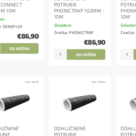
OCONNECT
POTRUBIE
POTRU
M 10M
PHONICTRAP 102MM -
PHONI
10M
10M
om
Skladom
Sklado
a:
SONOFLEX
Značka:
PHONICTRAP
Značka:
€86,90
€86,90
Kód:
95650
Kód:
95644
LUČNENÉ
ODHLUČNENÉ
ODHL
UBIE
POTRUBIE
POTRU