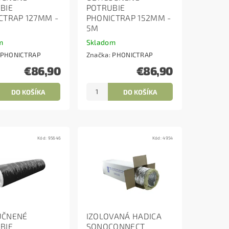
BIE
POTRUBIE
CTRAP 127MM -
PHONICTRAP 152MM -
5M
m
Skladom
PHONICTRAP
Značka:
PHONICTRAP
€86,90
€86,90
Kód:
95646
Kód:
4954
UČNENÉ
IZOLOVANÁ HADICA
BIE
SONOCONNECT