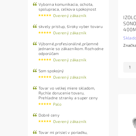
Vyborna komunikacia, ochota,
spolupraca, celkova spokojnost
Overený zákazník
IZOL
SON
skvely pristup, široky vyber tovaru
400
Overený zákazník
Sklad
Výborné,profesionálné,príjemné
Značk
jednanie so zákazníkom. Rozhodne
odporúčam
Overený zákazník
Som spokojný
Overený zákazník
Tovar vo velkej miere skladom,
Rychle dorucenie tovaru,
Prehladne stranky a super ceny
Palo
Dobré ceny
Overený zákazník
Tovar mi prisiel v poriadku,