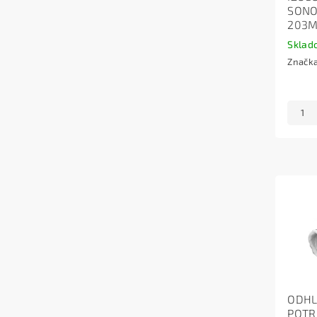
SON
203M
Sklad
Značk
ODH
POTR