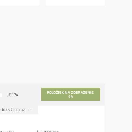
POLOŽIEK NA ZOBRAZENIE:
€
174
94
TÍK A VÝROBCOV