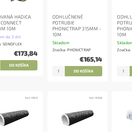
OVANÁ HADICA
ODHLUČNENÉ
ODHL
OCONNECT
POTRUBIE
POTRU
MM 10M
PHONICTRAP 315MM -
PHONI
10M
10M
om do 3 dní
Skladom
Sklado
a:
SONOFLEX
Značka:
PHONICTRAP
Značka:
€173,84
€165,14
Kód:
95651
Kód:
95656