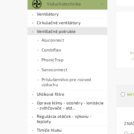
Vzduchotechnika
Ventilátory
Cirkulačné ventilátory
Ventilačné potrubie
Aluconnect
Combiflex
Pr
PhonicTrap
Sonoconnect
Príslušenstvo pre rozvod
vzduchu
Uhlíkové filtre
NA 
Úprava klímy - ozonéry - ionizácia
- zvlhčovače - atd...
Regulácia otáčok - výkonu -
teploty
ZNA
Tlmiče hluku