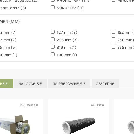
obal Air Supplies
(27)
PHONICTRAP
(14)
Phresh F
cret Jardin
(3)
SONOFLEX
(11)
EMER (MM)
02 mm
(7)
127 mm
(8)
152 mm
62 mm
(2)
203 mm
(7)
250 mm
15 mm
(6)
319 mm
(1)
355 mm
00 mm
(1)
100 mm
(1)
HŠIE
NAJLACNEJŠIE
NAJPREDÁVANEJŠIE
ABECEDNE
Kód:
SONO359
Kód:
95655