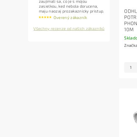
zaujimali sa, co je s mojou
zasielkou, ked nebola dorucena,
ODH
maju naozaj prozakaznicky pristup.
POTR
Overený zákazník
PHON
Všechny recenze od našich zákazníků
10M
Sklad
Značk