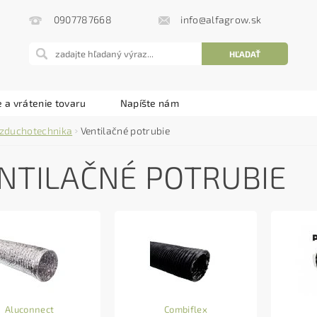
info@alfagrow.sk
0907787668
 a vrátenie tovaru
Napíšte nám
zduchotechnika
Ventilačné potrubie
NTILAČNÉ POTRUBIE
Aluconnect
Combiflex