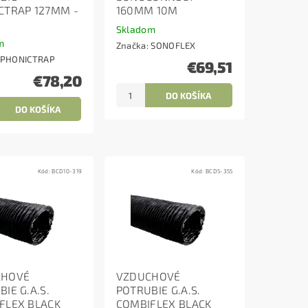
CTRAP 127MM -
160MM 10M
Skladom
m
Značka:
SONOFLEX
PHONICTRAP
€69,51
€78,20
Kód:
BCD10-319
Kód:
BCD5-355
CHOVÉ
VZDUCHOVÉ
IE G.A.S.
POTRUBIE G.A.S.
FLEX BLACK
COMBIFLEX BLACK