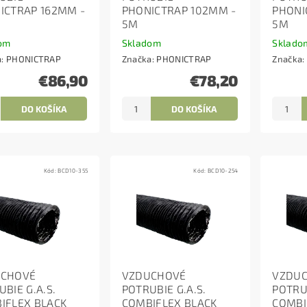
ICTRAP 162MM -
PHONICTRAP 102MM -
PHONI
5M
5M
om
Skladom
Sklado
a:
PHONICTRAP
Značka:
PHONICTRAP
Značka:
€86,90
€78,20
Kód:
BCD10-355
Kód:
BCD10-254
UCHOVÉ
VZDUCHOVÉ
VZDU
BIE G.A.S.
POTRUBIE G.A.S.
POTRUB
IFLEX BLACK
COMBIFLEX BLACK
COMBI