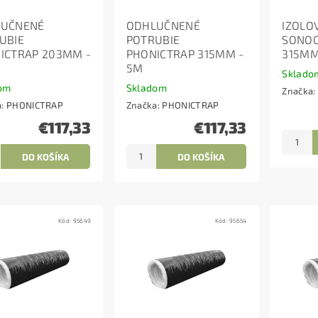
LUČNENÉ
ODHLUČNENÉ
IZOLO
UBIE
POTRUBIE
SONO
ICTRAP 203MM -
PHONICTRAP 315MM -
315MM
5M
Sklado
om
Skladom
Značka:
a:
PHONICTRAP
Značka:
PHONICTRAP
€117,33
€117,33
Kód:
95649
Kód:
95654