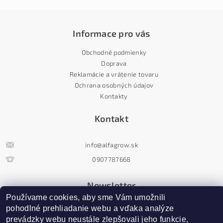
Informace pro vás
Obchodné podmienky
Doprava
Reklamácie a vrátenie tovaru
Ochrana osobných údajov
Kontakty
Kontakt
info
@
alfagrow.sk
0907787668
Newsletter
Používame cookies, aby sme Vám umožnili 
pohodlné prehliadanie webu a vďaka analýze 
prevádzky webu neustále zlepšovali jeho funkcie, 