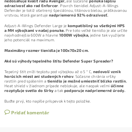
nedosahuje kvalít radu Avenger,
ale súčasne
ponúka lepšiu
odrazivosť ako rad Enforcer
. Povrch tienidiel Adjust-A-Wings
Defender je totiž ošetrený špeciálnou, titánovo bielou, práškovanou
vrstvou, ktorá garantuje
nadpriemernú 92% odrazivosť.
Adjust-A-Wings Defender Large je
kompatibilný so všetkými HPS
a MH výbojkami v našej ponuke.
Pre toto veľké tienidlo je ale určite
najvhodnejšia 600W a hlavne
1000W výbojka,
jedine tak využijete
jeho potenciál na maximum.
Maximálny rozmer tienidla je 100x70x20 cm.
Aké sú výhody tepelného štítu Defender Super Spreader?
Tepelný štít zníži teplotu pod výbojkou až o 5 ° C,
nedovolí vznik
horúcich miest ani studených rohov
. Súčasne chránia vršky
rastlín pred spálením a
tienidlo je možné umiestniť blízko rastlín.
Heat shield v žiadnom prípade neblokuje, ale naopak veľmi
účinne
rozptyľuje svetlo do šírky
a tak
podporuje nadpriemerné úrody.
Buďte prvý, kto napíše príspevok k tejto položke.
Pridať komentár