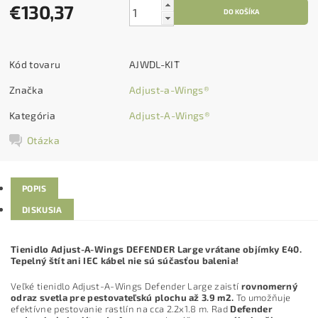
€130,37
Kód tovaru
AJWDL-KIT
Značka
Adjust-a-Wings®
Kategória
Adjust-A-Wings®
Otázka
POPIS
DISKUSIA
Tienidlo Adjust-A-Wings DEFENDER Large vrátane objímky E40.
Tepelný štít ani IEC kábel nie sú súčasťou balenia!
Veľké tienidlo Adjust-A-Wings Defender Large zaistí
rovnomerný
odraz svetla pre pestovateľskú plochu až 3.9 m2.
To umožňuje
efektívne pestovanie rastlín na cca 2.2x1.8 m. Rad
Defender