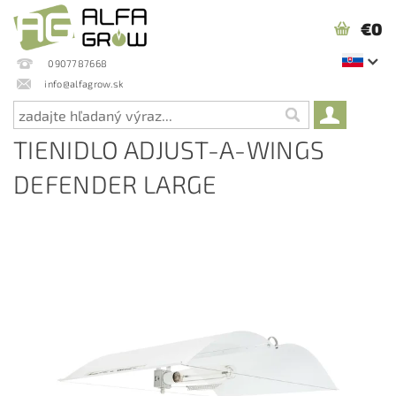
€0
0907787668
info@alfagrow.sk
TIENIDLO ADJUST-A-WINGS
DEFENDER LARGE