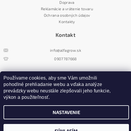
Doprava
Reklamácie a vrátenie tovaru
Ochrana osobných údajov
Kontakty
Kontakt
info
@
alfagrow.sk
0907787668
Newsletter
Používame cookies, aby sme Vám umožnili 
pohodlné prehliadanie webu a vďaka analýze 
prevádzky webu neustále zlepšovali jeho funkcie, 
výkon a použiteľnosť.
NASTAVENIE
Upraviť nastavenie cookies
2026 ©
AlfaGrow
, všetky práva vyhradené
Vytvoril Shoptet
SÚHLASÍM