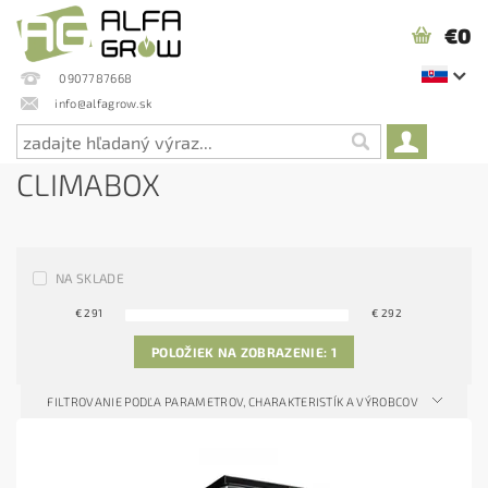
€0
0907787668
info@alfagrow.sk
CLIMABOX
NA SKLADE
€
291
€
292
POLOŽIEK NA ZOBRAZENIE:
1
FILTROVANIE PODĽA PARAMETROV, CHARAKTERISTÍK A VÝROBCOV