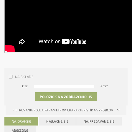
NA SKLADE
€
52
€
157
POLOŽIEK NA ZOBRAZENIE:
15
FILTROVANIE PODĽA PARAMETROV, CHARAKTERISTÍK A VÝROBCOV
NAJDRAHŠIE
NAJLACNEJŠIE
NAJPREDÁVANEJŠIE
ABECEDNE