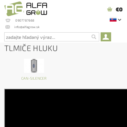
€0
0907787668
info@alfagrow.sk
TLMIČE HLUKU
CAN-SILENCER