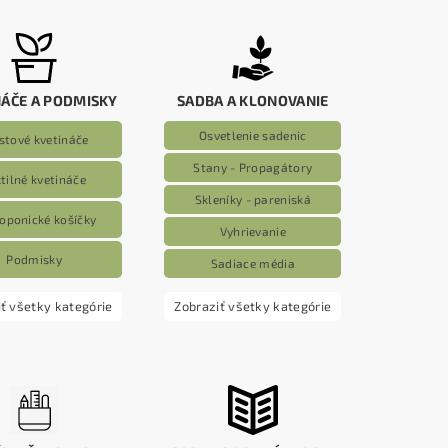
NÁČE A PODMISKY
SADBA A KLONOVANIE
Osvetlenie sadenic
stové kvetináče
Stany - Propagátory
tilné kvetináče
Skleníky - pareniská
oponické košíčky
Vyhrievanie
Podmisky
Sadiace média
ť všetky kategórie
Zobraziť všetky kategórie