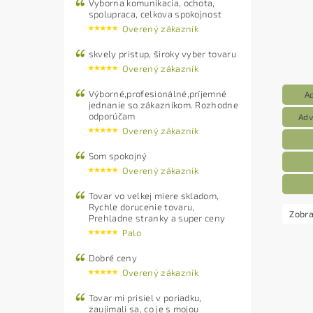
Vyborna komunikacia, ochota,
spolupraca, celkova spokojnost
Overený zákazník
skvely pristup, široky vyber tovaru
Overený zákazník
Výborné,profesionálné,príjemné
A
jednanie so zákazníkom. Rozhodne
odporúčam
Adv
Overený zákazník
Som spokojný
Overený zákazník
Tovar vo velkej miere skladom,
Rychle dorucenie tovaru,
Zobra
Prehladne stranky a super ceny
Palo
Dobré ceny
Overený zákazník
Tovar mi prisiel v poriadku,
zaujimali sa, co je s mojou