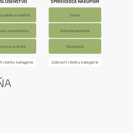
ÍSLUŠENSTVO
SPRIEVODCA NÁKUPOM
ce pásky a lepidlá
Stany
vice a kombinézy
Vzduchotechnika
nice a strihače
Osvetlenie
ť všetky kategórie
Zobraziť všetky kategórie
ŇA