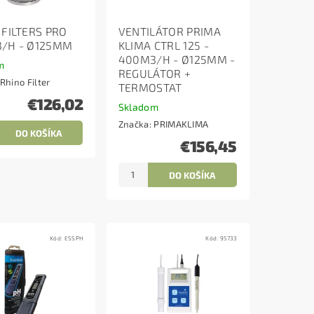
 FILTERS PRO
VENTILÁTOR PRIMA
/H - Ø125MM
KLIMA CTRL 125 -
400M3/H - Ø125MM -
m
REGULÁTOR +
Rhino Filter
TERMOSTAT
€126,02
Skladom
Značka:
PRIMAKLIMA
€156,45
Kód:
ESSPH
Kód:
95733