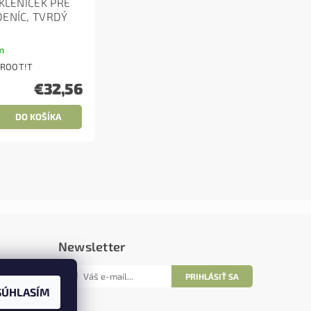
SKLENÍČEK PRE
DENÍC, TVRDÝ
m
ROOT!T
€32,56
Newsletter
SÚHLASÍM