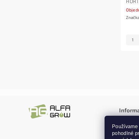
HORT
Objed
Značk
Inform
Obchodn
Používame 
Doprava
pohodlné p
Reklamác