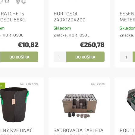
 RATCHETS
HORTOSOL
ESSEN
OSOL 68KG
240X120X200
METE
om
Skladom
Sklado
a:
HORTOSOL
Značka:
HORTOSOL
Značka:
€10,82
€260,78
Kód:
21926/10L
Kód:
25380
ka
ILNÝ KVETINÁČ
SADBOVACIA TABLETA
ROOT!