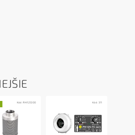
EJŠIE
Kód:
RHI125300
Kód:
311