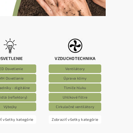
OSVETLENIE
VZDUCHOTECHNIKA
ED Osvetlenie
Ventilátory
MH Osvetlenie
Úprava klímy
adníky - digitálne
Tlmiče hluku
idlá (reflektory)
Uhlíkové filtre
Výbojky
Cirkulačné ventilátory
ť všetky kategórie
Zobraziť všetky kategórie