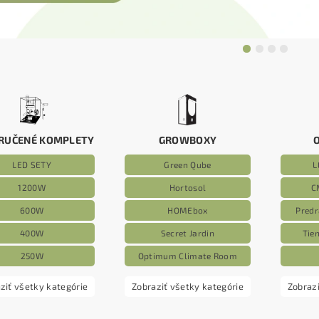
RUČENÉ KOMPLETY
GROWBOXY
LED SETY
Green Qube
L
1200W
Hortosol
C
600W
HOMEbox
Predr
400W
Secret Jardin
Tien
250W
Optimum Climate Room
ziť všetky kategórie
Zobraziť všetky kategórie
Zobrazi