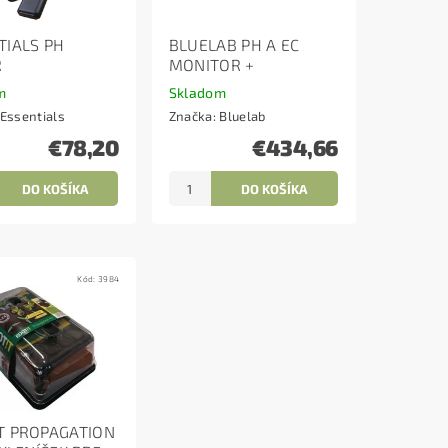
TIALS PH
BLUELAB PH A EC
R
MONITOR +
m
Skladom
Essentials
Značka:
Bluelab
€78,20
€434,66
Kód:
3984
T PROPAGATION