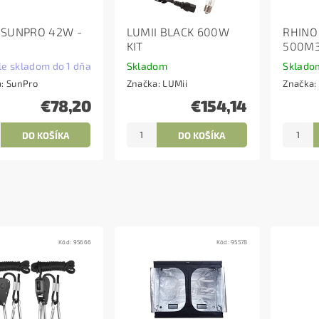
 SUNPRO 42W -
LUMII BLACK 600W
RHINO
KIT
500M3
le skladom do 1 dňa
Skladom
Sklado
a:
SunPro
Značka:
LUMii
Značka:
€78,20
€154,14
Kód:
95666
Kód:
95578