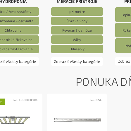
HYDROPÓNIA
MERACIE PRÍSTROJE
PR
dro / Aero systémy
pH metre
Lepia
ažovanie - čerpadlá
Úprava vody
Ruka
Chladenie
Reverzná osmóza
oponické řízkovnice
Váhy
Nož
ovače zavlažovania
Odmerky
Zobrazi
ziť všetky kategórie
Zobraziť všetky kategórie
PONUKA D
Kód:
ILULEDLED9016
Kód:
8274
ka