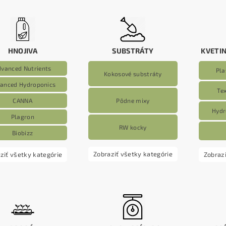
HNOJIVA
SUBSTRÁTY
KVETI
dvanced Nutrients
Pla
Kokosové substráty
anced Hydroponics
Tex
Pôdne mixy
CANNA
Hydr
Plagron
RW kocky
Biobizz
Zobraziť všetky kategórie
ziť všetky kategórie
Zobrazi