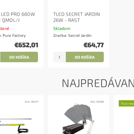
 LED PRO 680W
TLED SECRET JARDIN
2 QMOL/J
26W - RAST
dané
Skladom
a:
Pure Factory
Značka:
Secret Jardin
€652,01
€64,77
NAJPREDÁVAN
Kód:
96457
Kód:
95688
Novinka