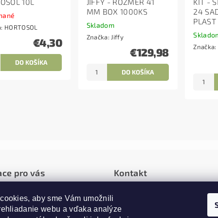
OSOL 10L
JIFFY - ROZMER 41
KIT - 
MM BOX 1000KS
24 SA
nané
PLAST
Skladom
a:
HORTOSOL
Sklado
Značka:
Jiffy
€4,30
Značka:
€129,98
ace pro vás
Kontakt
é podmienky
cookies, aby sme Vám umožnili 
info
@
alfagrow.sk
rehliadanie webu a vďaka analýze 
0907787668
ie a vrátenie tovaru