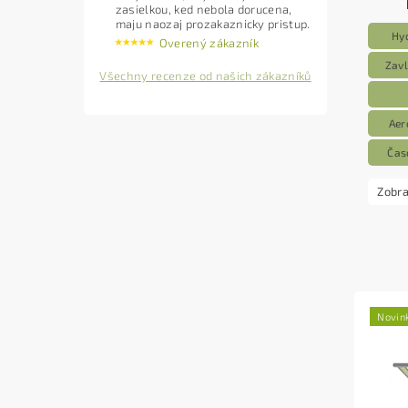
zasielkou, ked nebola dorucena,
maju naozaj prozakaznicky pristup.
Hy
Overený zákazník
Zavl
Všechny recenze od našich zákazníků
Aer
Čas
Zobra
Novin