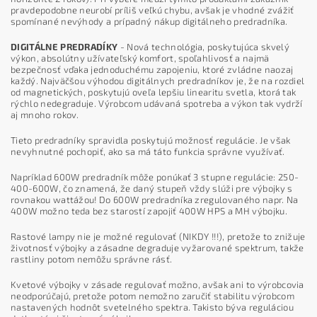
pravdepodobne neurobí príliš veľkú chybu, avšak je vhodné zvážiť
spomínané nevýhody a prípadný nákup digitálneho predradníka.
DIGITÁLNE PREDRADÍKY
- Nová technológia, poskytujúca skvelý
výkon, absolútny užívateľský komfort, spoľahlivosť a najmä
bezpečnosť vďaka jednoduchému zapojeniu, ktoré zvládne naozaj
každý. Najväčšou výhodou digitálnych predradníkov je, že na rozdiel
od magnetických, poskytujú oveľa lepšiu linearitu svetla, ktorá tak
rýchlo nedegraduje. Výrobcom udávaná spotreba a výkon tak vydrží
aj mnoho rokov.
Tieto predradníky spravidla poskytujú možnosť regulácie. Je však
nevyhnutné pochopiť, ako sa má táto funkcia správne využívať.
Napríklad 600W predradník môže ponúkať 3 stupne regulácie: 250-
400-600W, čo znamená, že daný stupeň vždy slúži pre výbojky s
rovnakou wattážou! Do 600W predradníka zregulovaného napr. Na
400W možno teda bez starostí zapojiť 400W HPS a MH výbojku.
Rastové lampy nie je možné regulovať (NIKDY !!!), pretože to znižuje
životnosť výbojky a zásadne degraduje vyžarované spektrum, takže
rastliny potom nemôžu správne rásť.
Kvetové výbojky v zásade regulovať možno, avšak ani to výrobcovia
neodporúčajú, pretože potom nemožno zaručiť stabilitu výrobcom
nastavených hodnôt svetelného spektra. Takisto býva reguláciou