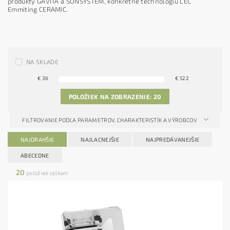
produkty GAVITA a SUNSYSTEM, konkrétne technológiu LEC
Emmiting CERAMIC.
NA SKLADE
€
36
€
522
POLOŽIEK NA ZOBRAZENIE:
20
FILTROVANIE PODĽA PARAMETROV, CHARAKTERISTÍK A VÝROBCOV
NAJDRAHŠIE
NAJLACNEJŠIE
NAJPREDÁVANEJŠIE
ABECEDNE
20
položiek celkom