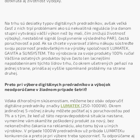
dotknutá aj životnosť výbojky.
Na trhu sú desiatky typov digitálnych predradníkov, avšak veľká
časť z nich trpí problémami ako sú nekvalitná regulácia (na danom
stupni vytvárajú väčší výkon než by mali, čím znižujú životnosť
výbojky), nestabilné signál (ovplyvnenie výsledného PAR), častá
poruchovosť a pod. Ak sa chcete vyvarovať zlému nákupu sústreďte
svoju pozornosť predovšetkým na výrobky spoločností LUMATEK,
GAVITA a SUNSYSTEM. Títo výrobcovia za svoje produkty 100% ručia!
Väčšina ostatných produktov býva často len lacnejšími
napodobeninami týchto lídrov trhu, čo okrem ušetrených peňazí na
jednej strane, prináša aj vyššie spomínané problémy na strane
druhej.
Preto pri výbere digitálnych predradníkov a výbojok
neodporúčame v žiadnom prípade šetriť!
Vďaka dlhoročným skúsenostiam, môžeme bez obáv odporučiť
digitálne predradníky značky
LUMATEK
(250-1000W). Okrem
jedinečnej 5-ročnej záruky môžete počítať aj s poruchovosťou pod
1% a s tým, že keď už táto nepravdepodobná situácia nastane,
vymeníme vám okamžite poškodený produkt za nový, bez
nekonečného čakania na reklamáciu, ako tomu býva u iných
výrobkov. V prípade 1000W predradníkov už pribúda LUMATEKu
konkurencia a preto je pri výbere treba spozornieť. Tu odporúčame aj