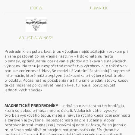
1000W
LUMATEK
ADJUST-A-WINGS®
Predradník je spolu s kvalitnou výbojkou najdôležitejším prvkom pri
snahe pestovať čo najkrajšie rastliny - k dokonalému rastu
biomasy, optimálnemu dozrievanie plodov a získavanie najväčších
výnosov. Na trhu je nespočetné množstvo výrobcov a je ťažké sa v
ponuke zorientovať. Navyše medzi užívateľmi často kolujú nepresné
informácie, ktoré môžu ovplyvniť zákazníka pri výbere kvalitného
produktu. Počas nášho pôsobenia na trhu sme predali stovky kusov,
takže môžeme porovnávať nielen kvalitu, ale aj poruchovosť
jednotlivých značiek.
MAGNETICKÉ PREDRADNÍKY
- Jedná sa o zastaranú technológiu,
ktorá so sebou prináša mnoho úskalí. Vďaka ich váhe, vysokej
tvorbe zvyškového tepla, malej a navyše rýchlo klesajúcej účinnosti
a zároveň aj zvýšenej nebezpečnosti sa pre súčasné indoor
pestovanie stali menej zaujímavými aj napriek faktu, že sa jedná o
relatívne spoľahlivé prístroje s poruchovosťou do 5% (brané v
horizonte 2 rokov). Pri výbere medzi týmito produktami zákazník