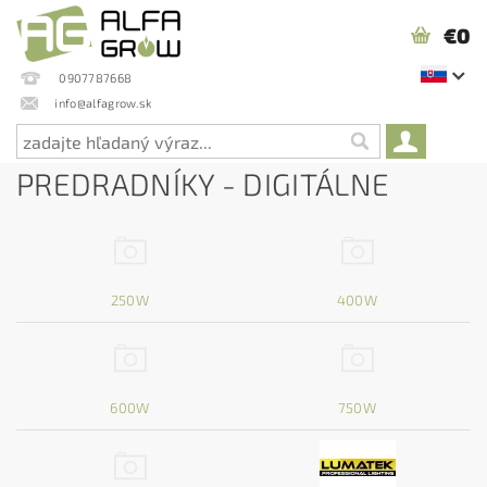
€0
0907787668
info@alfagrow.sk
PREDRADNÍKY - DIGITÁLNE
250W
400W
600W
750W