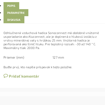
POPIS
PARAMETRE
DISKUSIA
Odhlučnená vzduchová hadica Sonoconnect má obdobné vnútorné
usporiadanie ako Aluconnect, ale je doplnená o hlukovú izoláciu z
vrstvy minerálnej vaty s hrúbkou 25 mm. Vnútorná hadica je
perforovaná ako tlmič hluku. Pre teplotný rozsah: -30 až 140 ° C.
Maximálny tlak: 2000 Pa.
Priemer (mm)
127 mm
Buďte prvý, kto napíše príspevok k tejto položke.
Pridať komentár