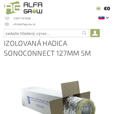
€0
0907787668
info@alfagrow.sk
IZOLOVANÁ HADICA
SONOCONNECT 127MM 5M