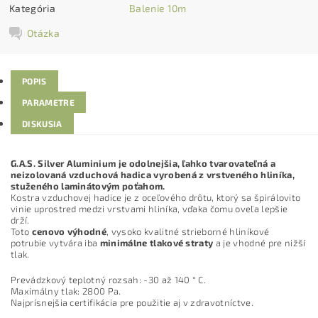
Kategória
Balenie 10m
Otázka
POPIS
PARAMETRE
DISKUSIA
G.A.S. Silver Aluminium je odolnejšia, ľahko tvarovateľná a
neizolovaná vzduchová hadica vyrobená z vrstveného hliníka,
stuženého laminátovým poťahom.
Kostra vzduchovej hadice je z oceľového drôtu, ktorý sa špirálovito
vinie uprostred medzi vrstvami hliníka, vďaka čomu oveľa lepšie
drží.
Toto
cenovo výhodné
, vysoko kvalitné strieborné hliníkové
potrubie vytvára iba
minimálne tlakové straty
a je vhodné pre nižší
tlak.
Prevádzkový teplotný rozsah: -30 až 140 ° C.
Maximálny tlak: 2800 Pa.
Najprísnejšia certifikácia pre použitie aj v zdravotníctve.