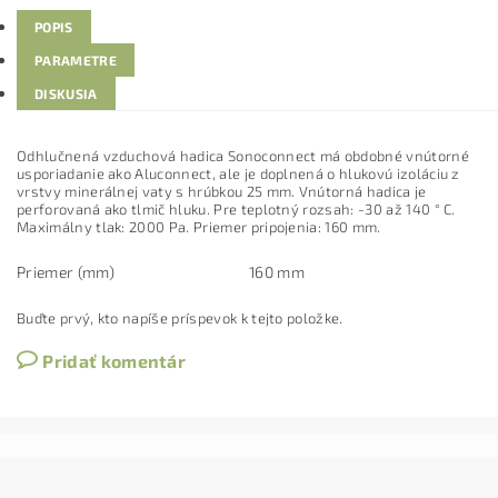
POPIS
PARAMETRE
DISKUSIA
Odhlučnená vzduchová hadica Sonoconnect má obdobné vnútorné
usporiadanie ako Aluconnect, ale je doplnená o hlukovú izoláciu z
vrstvy minerálnej vaty s hrúbkou 25 mm. Vnútorná hadica je
perforovaná ako tlmič hluku. Pre teplotný rozsah: -30 až 140 ° C.
Maximálny tlak: 2000 Pa. Priemer pripojenia: 160 mm.
Priemer (mm)
160 mm
Buďte prvý, kto napíše príspevok k tejto položke.
Pridať komentár