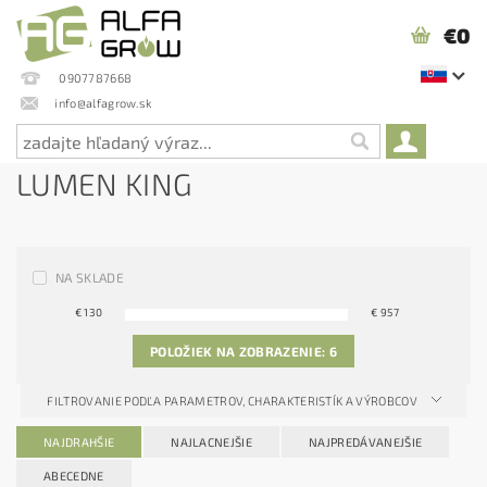
€0
0907787668
info@alfagrow.sk
LUMEN KING
NA SKLADE
€
130
€
957
POLOŽIEK NA ZOBRAZENIE:
6
FILTROVANIE PODĽA PARAMETROV, CHARAKTERISTÍK A VÝROBCOV
NAJDRAHŠIE
NAJLACNEJŠIE
NAJPREDÁVANEJŠIE
ABECEDNE