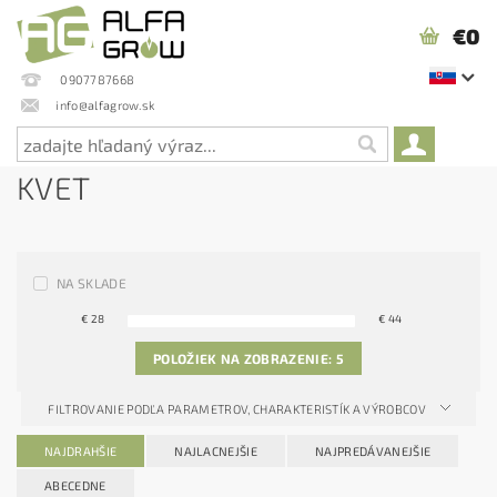
€0
0907787668
info@alfagrow.sk
KVET
NA SKLADE
€
28
€
44
POLOŽIEK NA ZOBRAZENIE:
5
FILTROVANIE PODĽA PARAMETROV, CHARAKTERISTÍK A VÝROBCOV
NAJDRAHŠIE
NAJLACNEJŠIE
NAJPREDÁVANEJŠIE
ABECEDNE