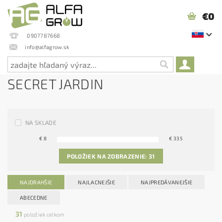
€0
0907787668
info@alfagrow.sk
SECRET JARDIN
NA SKLADE
€
8
€
335
POLOŽIEK NA ZOBRAZENIE:
31
NAJDRAHŠIE
NAJLACNEJŠIE
NAJPREDÁVANEJŠIE
ABECEDNE
31
položiek celkom