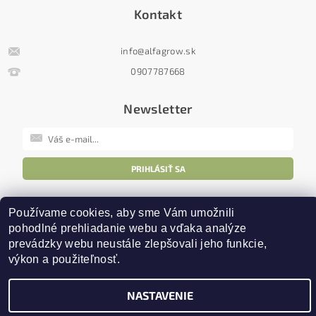
Kontakt
info
@
alfagrow.sk
0907787668
Newsletter
Upraviť nastavenie cookies
2026 ©
AlfaGrow
, všetky práva vyhradené
Používame cookies, aby sme Vám umožnili 
pohodlné prehliadanie webu a vďaka analýze 
Vytvoril Shoptet
prevádzky webu neustále zlepšovali jeho funkcie, 
výkon a použiteľnosť.
NASTAVENIE