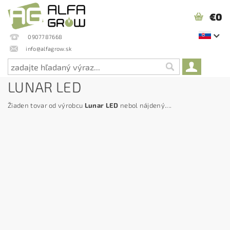
€0
0907787668
info@alfagrow.sk
LUNAR LED
Žiaden tovar od výrobcu
Lunar LED
nebol nájdený....