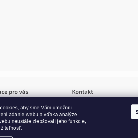
ace pro vás
Kontakt
é podmienky
cookies, aby sme Vám umožnili 
info
@
alfagrow.sk
rehliadanie webu a vďaka analýze 
0907787668
ie a vrátenie tovaru
ebu neustále zlepšovali jeho funkcie, 
 osobných údajov
žiteľnosť.
y