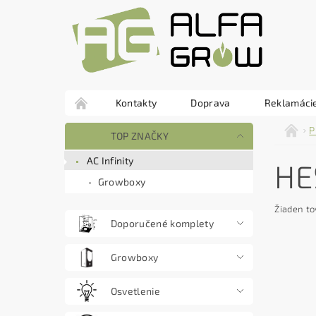
Kontakty
Doprava
Reklamácie
P
TOP ZNAČKY
AC Infinity
HE
Growboxy
Žiaden to
Doporučené komplety
Growboxy
Osvetlenie