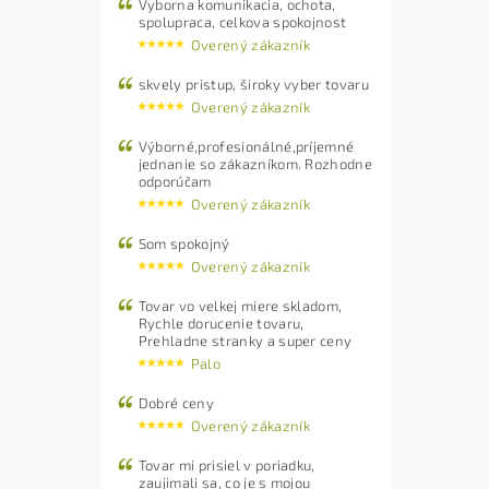
Vyborna komunikacia, ochota,
spolupraca, celkova spokojnost
Overený zákazník
skvely pristup, široky vyber tovaru
Overený zákazník
Výborné,profesionálné,príjemné
jednanie so zákazníkom. Rozhodne
odporúčam
Overený zákazník
Som spokojný
Overený zákazník
Tovar vo velkej miere skladom,
Rychle dorucenie tovaru,
Prehladne stranky a super ceny
Palo
Dobré ceny
Overený zákazník
Tovar mi prisiel v poriadku,
zaujimali sa, co je s mojou