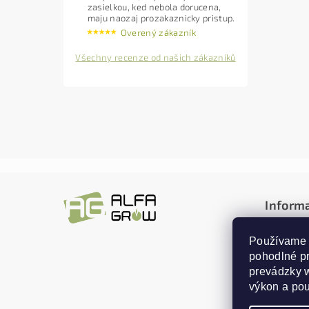
zasielkou, ked nebola dorucena,
maju naozaj prozakaznicky pristup.
Overený zákazník
Všechny recenze od našich zákazníků
Inform
Obchodn
Používame 
Doprava
pohodlné p
Reklamác
prevádzky w
Ochrana
výkon a pou
Kontakt