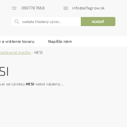
info@alfagrow.sk
0907787668
 a vrátenie tovaru
Napíšte nám
redávané značky
HESI
SI
var od výrobcu
HESI
nebol nájdený....