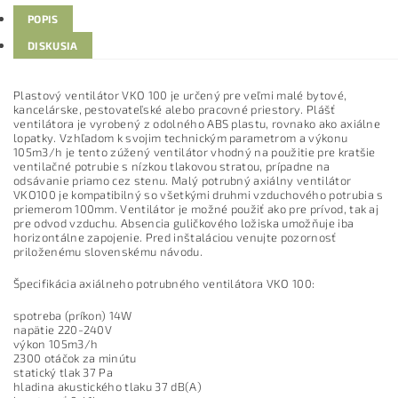
POPIS
DISKUSIA
Plastový ventilátor VKO 100 je určený pre veľmi malé bytové,
kancelárske, pestovateľské alebo pracovné priestory. Plášť
ventilátora je vyrobený z odolného ABS plastu, rovnako ako axiálne
lopatky. Vzhľadom k svojim technickým parametrom a výkonu
105m3/h je tento zúžený ventilátor vhodný na použitie pre kratšie
ventilačné potrubie s nízkou tlakovou stratou, prípadne na
odsávanie priamo cez stenu. Malý potrubný axiálny ventilátor
VKO100 je kompatibilný so všetkými druhmi vzduchového potrubia s
priemerom 100mm. Ventilátor je možné použiť ako pre prívod, tak aj
pre odvod vzduchu. Absencia guličkového ložiska umožňuje iba
horizontálne zapojenie. Pred inštaláciou venujte pozornosť
priloženému slovenskému návodu.
Špecifikácia axiálneho potrubného ventilátora VKO 100:
spotreba (príkon) 14W
napätie 220-240V
výkon 105m3/h
2300 otáčok za minútu
statický tlak 37 Pa
hladina akustického tlaku 37 dB(A)