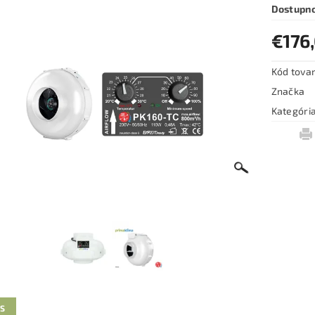
Dostupn
€176,
Kód tova
Značka
Kategóri
IS