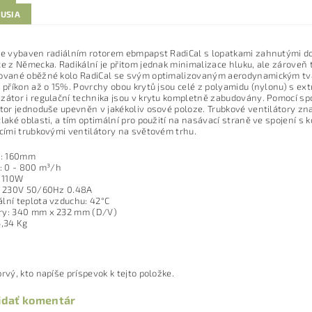
KUSIA
je vybaven radiálním rotorem ebmpapst RadiCal s lopatkami zahnutými do
e z Německa. Radikální je přitom jednak minimalizace hluku, ale zároveň 
ované oběžné kolo RadiCal se svým optimalizovaným aerodynamickým tva
 příkon až o 15%. Povrchy obou krytů jsou celé z polyamidu (nylonu) s extr
zátor i regulační technika jsou v krytu kompletně zabudovány. Pomocí s
átor jednoduše upevněn v jakékoliv osové poloze. Trubkové ventilátory zn
laké oblasti, a tím optimální pro použití na nasávací straně ve spojení s ko
ícími trubkovými ventilátory na světovém trhu.
a: 160mm
.: 0 - 800 m³/h
: 110W
: 230V 50/60Hz 0.48A
lní teplota vzduchu: 42°C
y: 340 mm x 232 mm (D/V)
3,34 Kg
rvý, kto napíše príspevok k tejto položke.
idať komentár