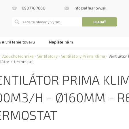
info@alfagrow.sk
0907787668
 a vrátenie tovaru
Napíšte nám
Vzduchotechnika
Ventilátory
Ventilátory Prima Klima
Ventiláto
látor + termostat
ENTILÁTOR PRIMA KLIM
00M3/H - Ø160MM - R
ERMOSTAT