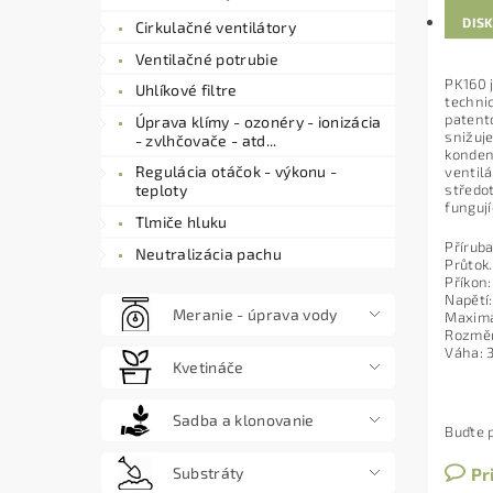
DIS
Cirkulačné ventilátory
Ventilačné potrubie
PK160 
Uhlíkové filtre
technic
patent
Úprava klímy - ozonéry - ionizácia
snižuje
- zvlhčovače - atd...
konden
Regulácia otáčok - výkonu -
ventil
středot
teploty
funguj
Tlmiče hluku
Přírub
Neutralizácia pachu
Průtok
Příkon
Napětí
Meranie - úprava vody
Maximá
Rozměr
Váha: 
Kvetináče
Sadba a klonovanie
Buďte p
Pr
Substráty