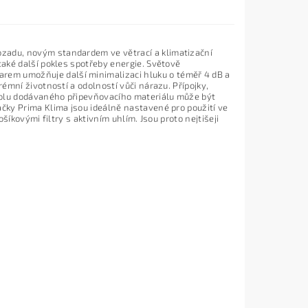
zadu, novým standardem ve větrací a klimatizační
také další pokles spotřeby energie. Světově
rem umožňuje další minimalizaci hluku o téměř 4 dB a
émní životností a odolností vůči nárazu. Přípojky,
polu dodávaného připevňovacího materiálu může být
ačky Prima Klima jsou ideálně nastavené pro použití ve
šíkovými filtry s aktivním uhlím. Jsou proto nejtišeji