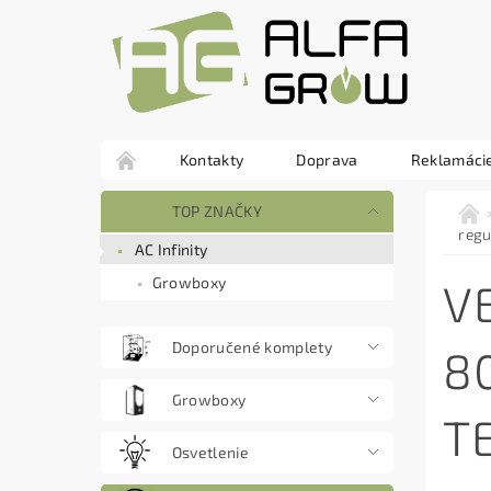
Kontakty
Doprava
Reklamácie
TOP ZNAČKY
regu
AC Infinity
Growboxy
V
Doporučené komplety
8
Growboxy
T
Osvetlenie