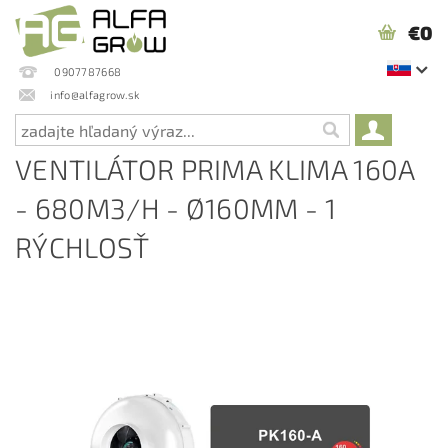
€0
0907787668
info@alfagrow.sk
VENTILÁTOR PRIMA KLIMA 160A
- 680M3/H - Ø160MM - 1
RÝCHLOSŤ