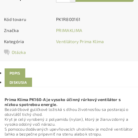
Kód tovaru
PK1R800161
Značka
PRIMAKLIMA
Kategória
Ventilátory Prima Klima
Otázka
POPIS
DISKUSIA
Prima Klima PK160-A je vysoko účinný rúrkový ventilátor s
nízkou spotrebou energie.
Bezúdržbové guličkové ložiská s dlhou životnosťou sa postarajú o
obzvlášť tichý chod.
Kryt je celý vyrobený z polyamidu (nylon), ktorý je žiaruvzdorný a
vysoko odolný voči nárazu.
S pomocou dodávaných upevňovacích uholníkov je možné ventilátor
ľahko a bezpečne pripevniť na stenu alebo k stropu.