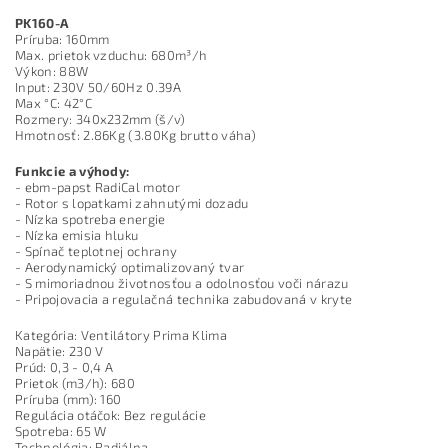
PK160-A
Príruba: 160mm
Max. prietok vzduchu: 680m³/h
Výkon: 88W
Input: 230V 50/60Hz 0.39A
Max °C: 42°C
Rozmery: 340x232mm (š/v)
Hmotnosť: 2.86Kg (3.80Kg brutto váha)
Funkcie a výhody:
- ebm-papst RadiCal motor
- Rotor s lopatkami zahnutými dozadu
- Nízka spotreba energie
- Nízka emisia hluku
- Spínač teplotnej ochrany
- Aerodynamický optimalizovaný tvar
- S mimoriadnou životnosťou a odolnosťou voči nárazu
- Pripojovacia a regulačná technika zabudovaná v kryte
Kategória: Ventilátory Prima Klima
Napätie: 230 V
Prúd: 0,3 - 0,4 A
Prietok (m3/h): 680
Príruba (mm): 160
Regulácia otáčok: Bez regulácie
Spotreba: 65 W
Technológia: Radiálna