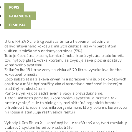
POPIS
PARAMETRE
DISKUSIA
U Gro RHIZA XL je 5 kg vážiaca tehla z lisovanej rašeliny a
dehydratovaného kokosu z malých častíc s nízkym percentom
vlákien, zmiešané s endomycorrhizae (5%).
Toto je špeciálna ektomykorhizná huba, ktorá vytvára okolo koreňa
tzv. hyfový plášť, vďaka ktorému sa zvyšuje savá plocha sústavy
koreňového systému.
Zaliatím iba 18 litrov vody sa získa až 70 litrov vysoko kvalitného
kokosového média.
Coco substrát sa získava drvením a spracovaním šupiek kokosových
orechov a môže byť použitý ako alternatívna možnosť k viacerým
tradičným substrátom.
Ponúka vynikajúce zadržiavanie vody a prevzdušnenie.
Tieto vlastnosti pomáhajú koreňovému systému a rastlina tak
rastie rýchlejšie. Je to biologicky rozložiteľná organická hmota s
prírodnou trichodermou, mikroorganizmom, ktorý bojuje s koreňovou
hnilobou a stimuluje rast vašich rastlín.
Výhody UGro Rhiza XL: koreňový bal je rozšírený a vytvorí rozsiahly
vláknový systém koreňov v substráte.