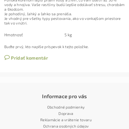
Ponúka koreňom lepší príjem vody a živín, čo vám ušetrí až 50%
vody a hnojiva. Vaše rastliny budú lepšie odolávať stresu, chorobám
a škodcom.
Je pohodlný, ľahký a ľahko sa prenáša.
Je vhodný pre všetky typy pestovania, ako vo vonkajšom priestore
tak vo vnútri.
Hmotnosť
5 kg
Buďte prvý, kto napíše príspevok k tejto položke.
Pridať komentár
Informace pro vás
Obchodné podmienky
Doprava
Reklamácie a vrátenie tovaru
Ochrana osobných údajov