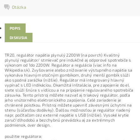
Otázka
POPIS
DISKUSIA
TR20, regulátor napätia plynulý 2200W (na povrch) Kvalitný
plynulý regulátor/ stmievač pre indukčné aj odporové spotrebiče s
výkonom od 1do 2200W. Regulátor a regulácia (viac info na
Wikipedia.sk). Zvyšovanie alebo znižovanie výstupného napätia sa
vykonáva hlavným otočným gombíkom, druhý menší gombík slúži
ako spodná zarážka (nižšie). Regulátor má integrovaný hlavný
vypínač s LED indikáciou. Okamžitá inštalácia, pre zapojenie do el.
siete slúži šnúra s vidlicou a na pripojenie regulovaného spotrebiča
zásuvka. Tento prístroj môžete nazvať aj triakový regulátor, podľa
jeho vnútorného elektronického zapojenia. Celé zariadenie je
chránené poistkou. Prístroj môžete upevniť závesnými úchytmi na
stenu (súčasťou dodávky). Ďalšou možnosťou je regulátor riadený
napr. počítačom cez externé napätie s USB (nižšie). Vysoké krytie
zaručí dlhodobú a bezchybnú prevádzku aj za extrémnych
podmienok, over design.
použitie regulátora: