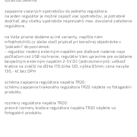
súčasťou balenia.
zapojenie viacerých spotrebičov do jedného regulátora:
na jeden regulátor je možné zapojiť viac spotrebičov, je potrebné
dodržať, aby všetky spotrebiče nepresiahli max. dovolené zaťaženie
regulátora.
na Vaše prianie dodáme aj iné varianty, napíšte nám
info@hotchilli.cz alebo stačí pripísať pri konečnej objednávke v
"pokladni" do poznámok:
- regulátor riadený externým napätím pre diaľkové riadenie napr.
počítačom cez USB rozhranie, regulátor Vám upravíme pre ovládanie
bezpečným externým napätím 2-5V DC (jednosmerným), veľkosť
krabice sa zväčší na dĺžka 170,šírka 120, výška 85mm, cena navyše
130,- kč bez DPH
schéma zapojenia regulátora napätia TR20:
schému zapojenia triakového regulátora TR20 nájdete vo fotogalérii
produktu.
rozmery regulátora napätia TR20:
presné rozmery krabice regulátora napätia TR20 nájdete vo
fotogalérii produktu