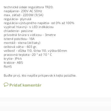
technické údaje regulátora TR20:
napájanie- 230V AC 50Hz
max. záťaž- 2200W (9,5A)
regulácia- plynulá
regulácia výstupného napätia- od 0% až 100%
vypínač hlavný- s LED indikáciou
chladenie- pasívne
prívodná šnúra s vidlicou - 3metre
istené poistkou- 16A
montáž- stena (držiaky)
celková váha - 603 gr.
veľkosť - dĺžka 110, šírka 110, výška 60mm
pracovná teplota -20 ° až 70 ° C
krytie- IP44
krabice- ABS
RoHS
Buďte prvý, kto napíše príspevok k tejto položke.
Pridať komentár