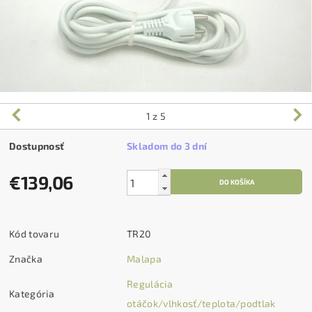
1
z 5
Dostupnosť
Skladom do 3 dní
€139,06
Kód tovaru
TR20
Značka
Malapa
Regulácia
Kategória
otáčok/vlhkosť/teplota/podtlak