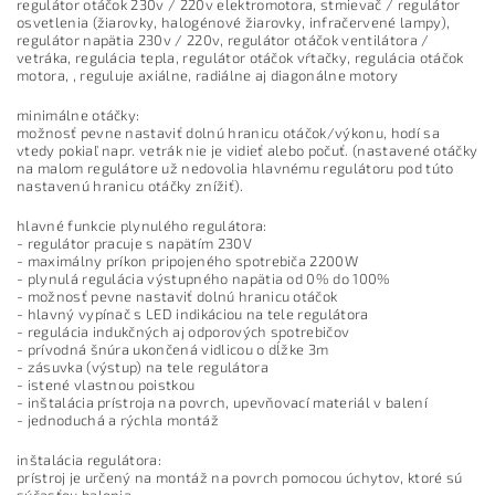
regulátor otáčok 230v / 220v elektromotora, stmievač / regulátor
osvetlenia (žiarovky, halogénové žiarovky, infračervené lampy),
regulátor napätia 230v / 220v, regulátor otáčok ventilátora /
vetráka, regulácia tepla, regulátor otáčok vŕtačky, regulácia otáčok
motora, , reguluje axiálne, radiálne aj diagonálne motory
minimálne otáčky:
možnosť pevne nastaviť dolnú hranicu otáčok/výkonu, hodí sa
vtedy pokiaľ napr. vetrák nie je vidieť alebo počuť. (nastavené otáčky
na malom regulátore už nedovolia hlavnému regulátoru pod túto
nastavenú hranicu otáčky znížiť).
hlavné funkcie plynulého regulátora:
- regulátor pracuje s napätím 230V
- maximálny príkon pripojeného spotrebiča 2200W
- plynulá regulácia výstupného napätia od 0% do 100%
- možnosť pevne nastaviť dolnú hranicu otáčok
- hlavný vypínač s LED indikáciou na tele regulátora
- regulácia indukčných aj odporových spotrebičov
- prívodná šnúra ukončená vidlicou o dĺžke 3m
- zásuvka (výstup) na tele regulátora
- istené vlastnou poistkou
- inštalácia prístroja na povrch, upevňovací materiál v balení
- jednoduchá a rýchla montáž
inštalácia regulátora:
prístroj je určený na montáž na povrch pomocou úchytov, ktoré sú