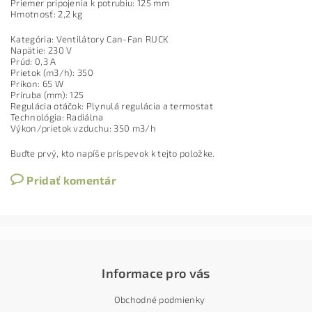
Priemer pripojenia k potrubiu: 125 mm
Hmotnosť: 2,2 kg
Kategória: Ventilátory Can-Fan RUCK
Napätie: 230 V
Prúd: 0,3 A
Prietok (m3/h): 350
Príkon: 65 W
Príruba (mm): 125
Regulácia otáčok: Plynulá regulácia a termostat
Technológia: Radiálna
Výkon/prietok vzduchu: 350 m3/h
Buďte prvý, kto napíše príspevok k tejto položke.
Pridať komentár
Informace pro vás
Obchodné podmienky