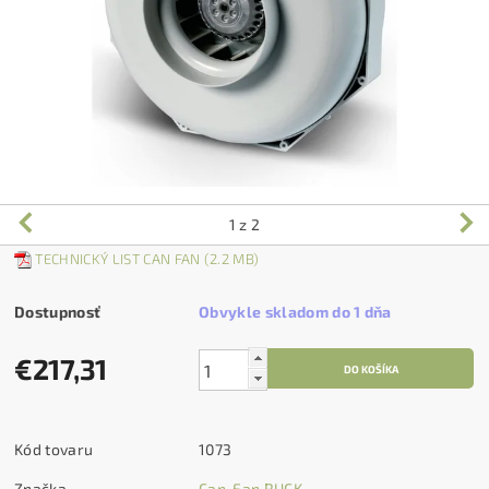
1
z 2
TECHNICKÝ LIST CAN FAN (2.2 MB)
Dostupnosť
Obvykle skladom do 1 dňa
€217,31
Kód tovaru
1073
Značka
Can-Fan RUCK