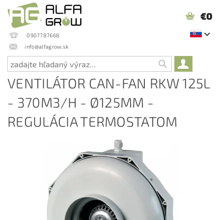
€0
0907787668
info@alfagrow.sk
VENTILÁTOR CAN-FAN RKW 125L
- 370M3/H - Ø125MM -
REGULÁCIA TERMOSTATOM