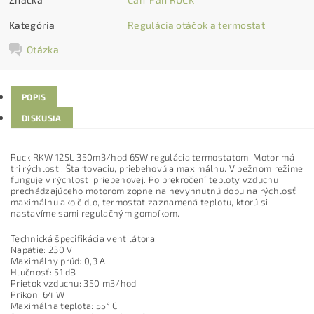
Kategória
Regulácia otáčok a termostat
Otázka
POPIS
DISKUSIA
Ruck RKW 125L 350m3/hod 65W regulácia termostatom. Motor má
tri rýchlosti. Štartovaciu, priebehovú a maximálnu. V bežnom režime
funguje v rýchlosti priebehovej. Po prekročení teploty vzduchu
prechádzajúceho motorom zopne na nevyhnutnú dobu na rýchlosť
maximálnu ako čidlo, termostat zaznamená teplotu, ktorú si
nastavíme sami regulačným gombíkom.
Technická špecifikácia ventilátora:
Napätie: 230 V
Maximálny prúd: 0,3 A
Hlučnosť: 51 dB
Prietok vzduchu: 350 m3/hod
Príkon: 64 W
Maximálna teplota: 55° C