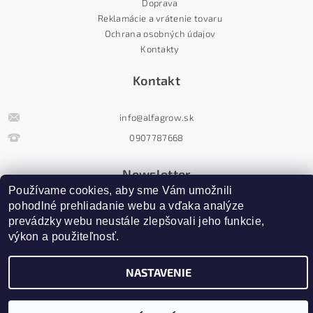
Doprava
Reklamácie a vrátenie tovaru
Ochrana osobných údajov
Kontakty
Kontakt
info
@
alfagrow.sk
0907787668
Newsletter
Používame cookies, aby sme Vám umožnili 
pohodlné prehliadanie webu a vďaka analýze 
prevádzky webu neustále zlepšovali jeho funkcie, 
výkon a použiteľnosť.
NASTAVENIE
Upraviť nastavenie cookies
2026 ©
AlfaGrow
, všetky práva vyhradené
Vytvoril Shoptet