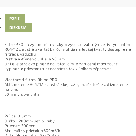
POPIS
DISKUSIA
Filtre PRO sú vyplnené rovnakým vysoko kvalitným aktívnym uhlím
RC4/12 z austrálskej ťažby, čo je uhlie najlepšej kvality dostupné na
filtráciu vzduchu.
Vrstva aktívneho uhlia je 50 mm.
Uhlie je strojovo plnené do valca, čím je zaručené maximálne
vyplnenie priestoru a nedochádza tak k únikom zápachov.
Vlastnosti filtrov Rhino PRO:
Aktívne uhlie RC4/12 z austrálskej ťažby: najčistejšie aktívne uhlie
na trhu
50mm vrstva uhlia
Prírba: 315mm
Dĺžka: 1200mm bez príruby
Priemer: 300mm
Maximálny prietok: 4600m³/h
Optimálny prietok: 4250m³/h