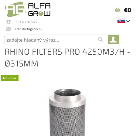
€0
0907787668
info@alfagrow.sk
RHINO FILTERS PRO 4250M3/H -
Ø315MM
Novinka