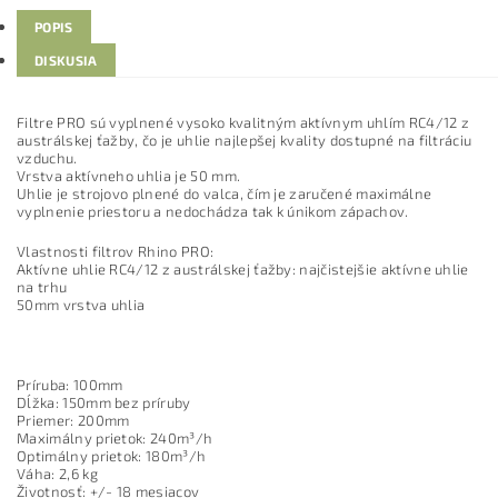
POPIS
DISKUSIA
Filtre PRO sú vyplnené vysoko kvalitným aktívnym uhlím RC4/12 z
austrálskej ťažby, čo je uhlie najlepšej kvality dostupné na filtráciu
vzduchu.
Vrstva aktívneho uhlia je 50 mm.
Uhlie je strojovo plnené do valca, čím je zaručené maximálne
vyplnenie priestoru a nedochádza tak k únikom zápachov.
Vlastnosti filtrov Rhino PRO:
Aktívne uhlie RC4/12 z austrálskej ťažby: najčistejšie aktívne uhlie
na trhu
50mm vrstva uhlia
Príruba: 100mm
Dĺžka: 150mm bez príruby
Priemer: 200mm
Maximálny prietok: 240m³/h
Optimálny prietok: 180m³/h
Váha: 2,6 kg
Životnosť: +/- 18 mesiacov