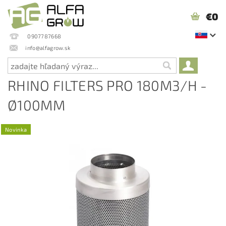
€0
0907787668
info@alfagrow.sk
RHINO FILTERS PRO 180M3/H -
Ø100MM
Novinka