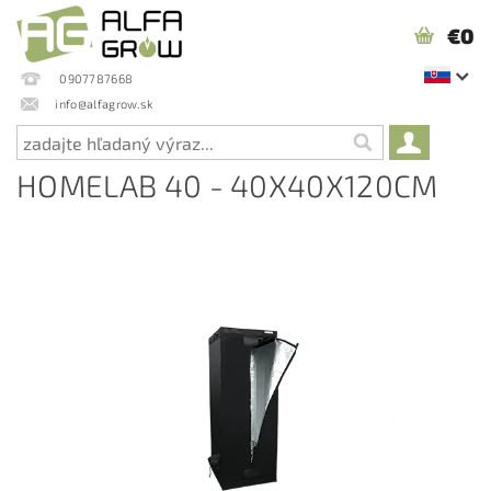
€0
0907787668
info@alfagrow.sk
HOMELAB 40 - 40X40X120CM