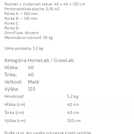
Rozmer v zloženom stave: 40 x 40 x 120 cm
Pestovateľská plocha: 0,16 m2
Rúrka A: + 100 mm
Rúrka B: + 130 mm
Rúrka C:
Rúrka D:
OmniFlow-Airvent:
Maximálna nosnosť: 50 kg
Váha produktu: 5,2 kg
Kategória:
HomeLab / GrowLab
Hĺbka:
40
Šírka:
40
Veľkosť:
Malé
Výška
:
120
Hmotnosť
5.2 kg
Hĺbka (cm)
40 cm
Šírka (cm)
40 cm
Výška (cm)
120 cm
Buďte prvý, kto napíše príspevok k tejto položke.