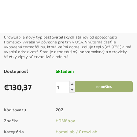
GrowLab je nový typ pestovateľských stanov od spoločnosti
Homebox vyrábaný pôvodne pre trh v USA. Vnútorná časť je
vybavená termofóliou, ktorá veľmi dobre izoluje teplo (až 97%) a má
vysokú odrazivosť. Stan je nepriedušný, nepremokavý a netoxický.
Všetky zipsy sú trvanlivé a odolné.
Dostupnosť
Skladom
€130,37
Kód tovaru
202
Značka
HOMEbox
Kategória
HomeLab / GrowLab