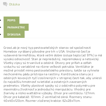
Otázka
POPIS
PARAMETRE
DISKUSIA
GrowLab je nový typ pestovateľských stanov od spoločnosti
Homebox vyrábaný pôvodne pre trh v USA. Vnútorná časť je
vybavená termofóliou, ktorá veľmi dobre izoluje teplo (až 97%) a má
vysokú odrazivosť. Stan je nepriedušný, nepremokavý a netoxický.
Všetky zipsy sú trvanlivé a odolné. Otvory pre príťah a odťah
vzduchu sú variabilné na rôzne veľkosti potrubia. Ventilátor je
možné prirobiť mimo pestovateľského priestoru, takže sa vyhnete
nechcenému pádu prístroja na rastliny. Konštrukcia stanu je z
odolných kovových tyčí zosilnených v stropnej časti tak, aby uniesli
čo najväčšiu hmotnosť svietidiel a ostatných zavesených
predmetov. Všetky plastové spojky sú z odolného polyméru pre
maximálnu životnosť a jednoduchú manipuláciu. Vhodný pre
žiarivky a nízko wattážne výbojky. Otvor pre ventiláciu: 127mm.
Otvor pre kabeláž: 101mm. 2 ventilačné okná. Rozmery stanu:
40x40x120cm. Rozmer zloženej krabice: 62x28x11cm.