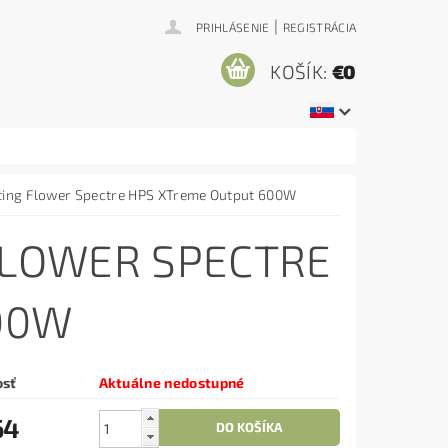
|
PRIHLÁSENIE
REGISTRÁCIA
KOŠÍK:
€0
hting Flower Spectre HPS XTreme Output 600W
 FLOWER SPECTRE
00W
osť
Aktuálne nedostupné
64