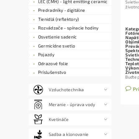
LEC (CMH) - light emitting ceramic
Svieti
životn
Predradníky - digitálne
Tienidlá (reflektory)
Rozvádzače - spínacie hodiny
Kategó
Fotóno
Osvetlenie sadeníc
Napät
Objím
Germicídne svetlo
Prevá
Spekt
Pojazdy
Svieti
Techno
Odrazové folie
Teplot
Výkon
Život
Príslušenstvo
Buďte p
Pr
Vzduchotechnika
Meranie - úprava vody
Kvetináče
Sadba a klonovanie