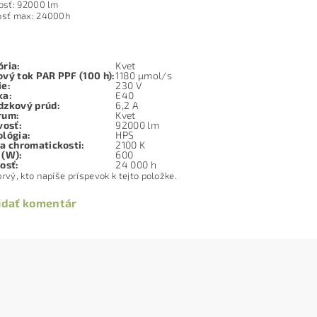
vosť: 92000 lm
osť max: 24000h
ria:
Kvet
vý tok PAR PPF (100 h):
1180 µmol/s
ie:
230 V
ka
:
E40
dzkový prúd:
6,2 A
rum
:
Kvet
vosť:
92000 lm
lógia:
HPS
a chromatickosti
:
2100 K
 (W)
:
600
nosť
:
24 000 h
rvý, kto napíše príspevok k tejto položke.
idať komentár