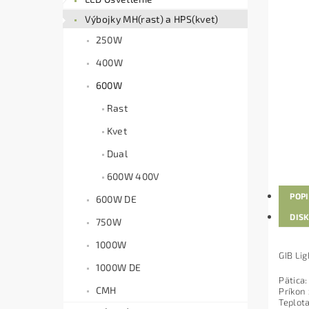
Výbojky MH(rast) a HPS(kvet)
250W
400W
600W
Rast
Kvet
Dual
600W 400V
POP
600W DE
DIS
750W
1000W
GIB Li
1000W DE
Pätica
CMH
Príkon
Teplot