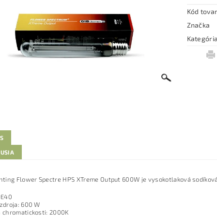
Kód tova
Značka
Kategóri
IS
KUSIA
ghting Flower Spectre HPS XTreme Output 600W je vysokotlaková sodíková 
: E40
 zdroja: 600 W
a chromatickosti: 2000K