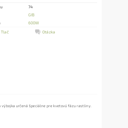
ru
74
GIB
a
600W
Tlač
Otázka
výbojka určená špeciálne pre kvetovú fázu rastliny.