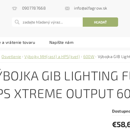
info@alfagrow.sk
0907787668
 a vrátenie tovaru
Napíšte nám
Osvetlenie
Výbojky MH(rast) a HPS(kvet)
600W
Výbojka GIB Lig
ÝBOJKA GIB LIGHTING
PS XTREME OUTPUT 6
Dostupn
€58,