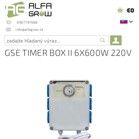
€0
0907787668
info@alfagrow.sk
GSE TIMER BOX II 6X600W 220V