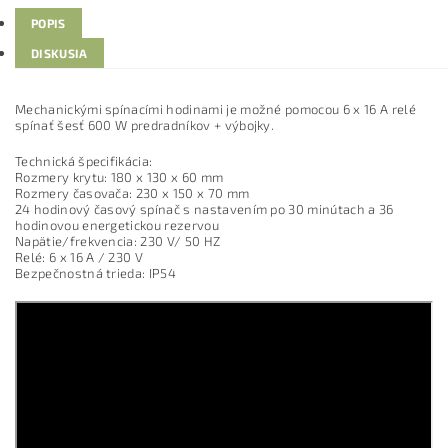
POPIS
DISKUSIA
Mechanickými spínacími hodinami je možné pomocou 6 x 16 A relé
spínať šesť 600 W predradníkov + výbojky.
Technická špecifikácia:
Rozmery krytu: 180 x 130 x 60 mm
Rozmery časovača: 230 x 150 x 70 mm
24 hodinový časový spínač s nastavením po 30 minútach a 36
hodinovou energetickou rezervou
Napätie/frekvencia: 230 V/ 50 HZ
Relé: 6 x 16 A / 230 V
Bezpečnostná trieda: IP54