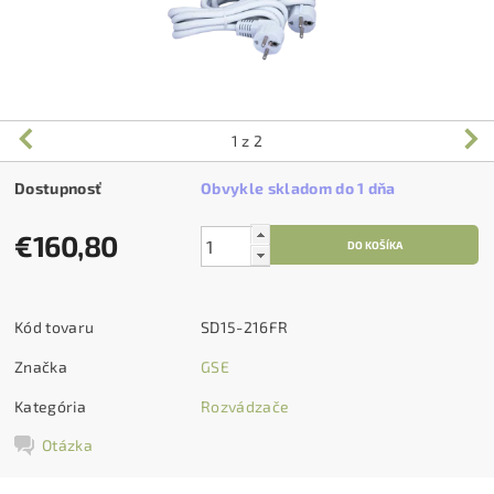
1
z 2
Dostupnosť
Obvykle skladom do 1 dňa
€160,80
Kód tovaru
SD15-216FR
Značka
GSE
Kategória
Rozvádzače
Otázka