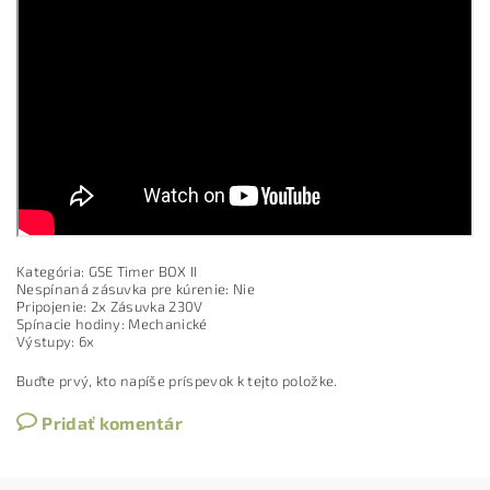
Kategória: GSE Timer BOX II
Nespínaná zásuvka pre kúrenie: Nie
Pripojenie: 2x Zásuvka 230V
Spínacie hodiny: Mechanické
Výstupy: 6x
Buďte prvý, kto napíše príspevok k tejto položke.
Pridať komentár