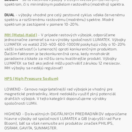
spektrom, či s minimálnym podielom rastového (modrého) spektra.
DUAL
- výbojky vhodné pre celý pestovné cyklus vďaka červenému
spektru a rozšírenému rastovému (modrému) spektre. Modré
spektrum je zastúpené v pomere 10-20%.
MH (Metal-Halid)
- V prípade rastových výbojok, odporúčame
jednoznačne zamerať sa na výrobky spoločnosti LUMATEK. Výbojky
LUMATEK vo watáž 250-400-600-1000W poskytujú vždy o 10-20%
väčší svietivosť (v lumenoch) oproti konkurenčným produktom.
Ďalším faktorom je bezkonkurenčná cena, kedy mnohokrát
paradoxne získate za nižšiu cenu kvalitnejšie produkt. Výbojky
LUMATEK sa tiež ako jediné môžu pochváliť zárukou 12 mesiacov.
MH výbojky sa nedájú regulovať!
HPS (High Preasure Sodium)
LOWEND - Cenovo najprijateľnejší rad výbojok je vhodný pre
magnetické predradníky, ktoré nedokážu využiť plný potenciál
drahších výbojok. V tejto kategórii doporučujeme výrobky
spoločnosti LUMii.
HIGHEND - Do kvalitných DIGITÁLNYCH PREDRADNÍKOV odporúčame
hlavne výbojky od spoločností LUMATEK a GIB (najvyšší rad Pure
Bloom), báť sa však nemusíte ani produktov značiek PHILIPS,
OSRAM, GAVITA, SUNMASTER.