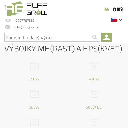
0 Kč
0907787668
info@alfagrow.sk
VÝBOJKY MH(RAST) A HPS(KVET)
250W
400W
600W
600W DE