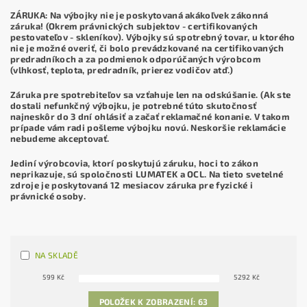
ZÁRUKA: Na výbojky nie je poskytovaná akákoľvek zákonná
záruka! (Okrem právnických subjektov - certifikovaných
pestovateľov - skleníkov). Výbojky sú spotrebný tovar, u ktorého
nie je možné overiť, či bolo prevádzkované na certifikovaných
predradníkoch a za podmienok odporúčaných výrobcom
(vlhkosť, teplota, predradník, prierez vodičov atď.)
Záruka pre spotrebiteľov sa vzťahuje len na odskúšanie. (Ak ste
dostali nefunkčný výbojku, je potrebné túto skutočnosť
najneskôr do 3 dní ohlásiť a začať reklamačné konanie. V takom
prípade vám radi pošleme výbojku novú. Neskoršie reklamácie
nebudeme akceptovať.
Jediní výrobcovia, ktorí poskytujú záruku, hoci to zákon
neprikazuje, sú spoločnosti LUMATEK a OCL. Na tieto svetelné
zdroje je poskytovaná 12 mesiacov záruka pre fyzické i
právnické osoby.
NA SKLADĚ
599
Kč
5292
Kč
POLOŽEK K ZOBRAZENÍ:
63