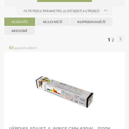
FILTR PODLE PARAMETRŮ, VLASTNOSTÍ A VÝROBCŮ
NEJDRAŽŠÍ
NEJLEVNĚJŠÍ
NEJPRODÁVANĚJŠÍ
ABECEDNĚ
1
2
63
položek celkem
VÝBOJKA ADJUST-A-WINGS CMH 630W - 3100K