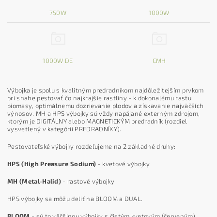
750W
1000W
1000W DE
CMH
Výbojka je spolu s kvalitným predradníkom najdôležitejším prvkom
pri snahe pestovať čo najkrajšie rastliny - k dokonalému rastu
biomasy, optimálnemu dozrievanie plodov a získavanie najväčších
výnosov. MH a HPS výbojky sú vždy napájané externým zdrojom,
ktorým je DIGITÁLNY alebo MAGNETICKÝM predradník (rozdiel
vysvetlený v kategórii PREDRADNÍKY).
Pestovateľské výbojky rozdeľujeme na 2 základné druhy:
HPS (High Preasure Sodium)
- kvetové výbojky
MH (Metal-Halid)
- rastové výbojky
HPS výbojky sa môžu deliť na BLOOM a DUAL.
BLOOM
- sú to väčšinou výbojky s čistým kvetovým (červeným)