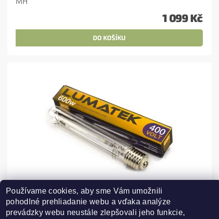
MH
1 099 Kč
Používame cookies, aby sme Vám umožnili 
VÝBOJKA LUMATEK 600W DUAL SPECTRUM HPS
pohodlné prehliadanie webu a vďaka analýze 
400V
prevádzky webu neustále zlepšovali jeho funkcie, 