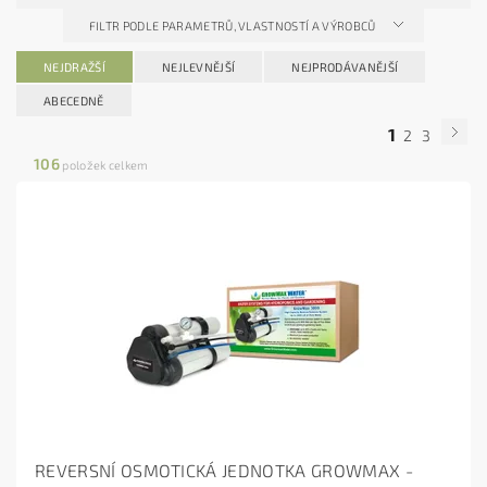
FILTR PODLE PARAMETRŮ, VLASTNOSTÍ A VÝROBCŮ
NEJDRAŽŠÍ
NEJLEVNĚJŠÍ
NEJPRODÁVANĚJŠÍ
ABECEDNĚ
1
2
3
106
položek celkem
REVERSNÍ OSMOTICKÁ JEDNOTKA GROWMAX -