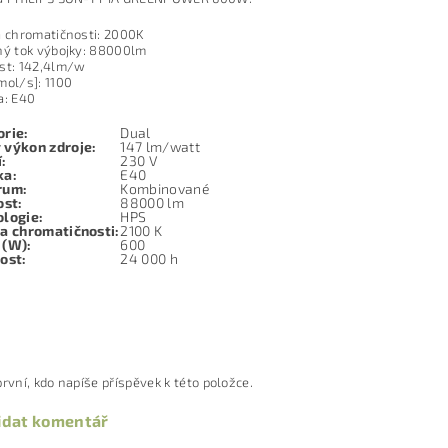
a chromatičnosti: 2000K
ný tok výbojky: 88000lm
st: 142,4lm/w
mol/s]: 1100
a: E40
orie
:
Dual
 výkon zdroje
:
147 lm/watt
í
:
230 V
ka
:
E40
rum
:
Kombinované
ost
:
88000 lm
ologie
:
HPS
a chromatičnosti
:
2100 K
 (W)
:
600
nost
:
24 000 h
rvní, kdo napíše příspěvek k této položce.
idat komentář