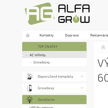
Kontakty
Doprava
Reklamácie
TOP ZNAČKY
AC Infinity
V
Growboxy
6
Doporučené komplety
Growboxy
Osvetlenie
LED Osvetlenie