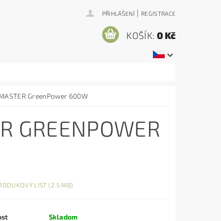
|
PŘIHLÁŠENÍ
REGISTRACE
KOŠÍK:
0 Kč
S MASTER GreenPower 600W
TER GREENPOWER
RODUKOVÝ LIST (2.5 MB)
ost
Skladom