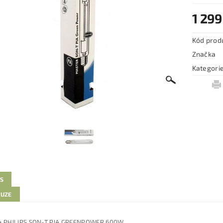
1 299
Kód prod
Značka
Kategori
IS
KUZE
a PHILIPS SON-T PIA GREENPOWER 600W.