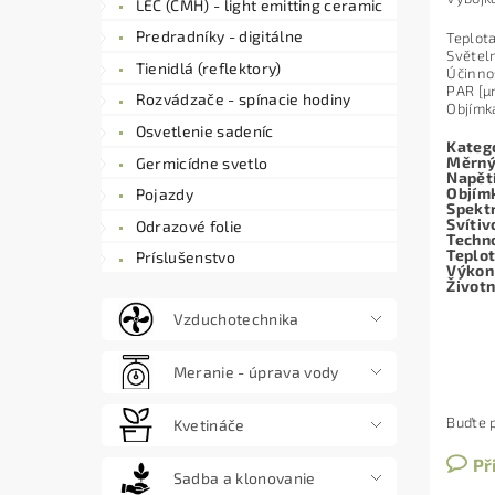
LEC (CMH) - light emitting ceramic
Predradníky - digitálne
Teplot
Světel
Tienidlá (reflektory)
Účinno
PAR [µ
Rozvádzače - spínacie hodiny
Objímk
Osvetlenie sadeníc
Kateg
Měrný
Germicídne svetlo
Napět
Objím
Pojazdy
Spekt
Svítiv
Odrazové folie
Techn
Teplot
Príslušenstvo
Výkon
Život
Vzduchotechnika
Meranie - úprava vody
Buďte p
Kvetináče
Př
Sadba a klonovanie