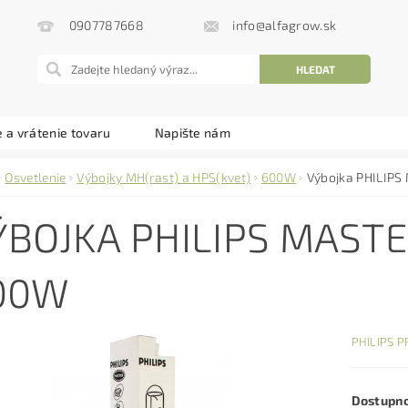
info@alfagrow.sk
0907787668
 a vrátenie tovaru
Napište nám
Osvetlenie
Výbojky MH(rast) a HPS(kvet)
600W
Výbojka PHILIP
ÝBOJKA PHILIPS MAS
00W
PHILIPS P
Dostupn