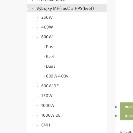
Výbojky MH(rast) a HPS(kvet)
250W
400W
600W
Rast
Kvet
Dual
600W 400V
600W DE
750W
1000W
POP
1000W DE
DIS
CMH
Výbojk