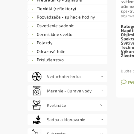
svítiv
účinno
Tienidlá (reflektory)
spektr
objímk
Rozvádzače - spínacie hodiny
Osvetlenie sadeníc
Kateg
Napět
Germicídne svetlo
Objím
Spekt
Pojazdy
Svítiv
Techn
Odrazové folie
Výkon
Život
Príslušenstvo
Buďte p
Vzduchotechnika
Př
Meranie - úprava vody
Kvetináče
Sadba a klonovanie
Substráty