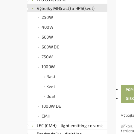
Výbojky MH(rast) a HPS(kvet)
250W
400W
600W
600W DE
750W
1000W
Rast
Kvet
POP
Dual
DIS
1000W DE
Výbojk
CMH
LEC (CMH) - light emitting ceramic
příkon
teplot
Predradníky - digitálne