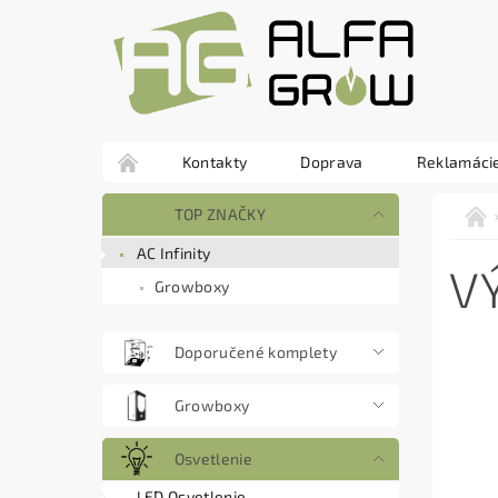
Kontakty
Doprava
Reklamácie
TOP ZNAČKY
AC Infinity
V
Growboxy
Doporučené komplety
Growboxy
Osvetlenie
LED Osvetlenie