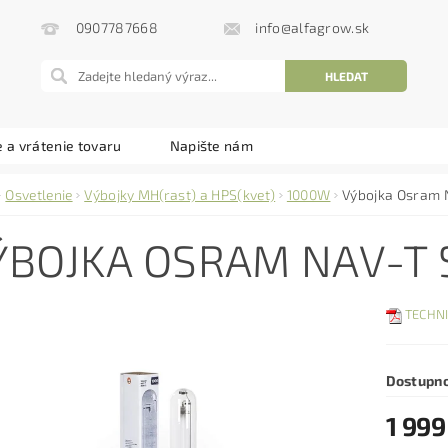
info@alfagrow.sk
0907787668
 a vrátenie tovaru
Napište nám
Osvetlenie
Výbojky MH(rast) a HPS(kvet)
1000W
Výbojka Osram
ÝBOJKA OSRAM NAV-T 
TECHNI
Dostupn
1 999