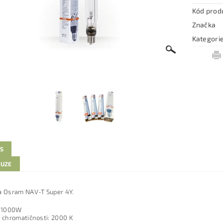
Kód prod
Značka
Kategori
IS
KUZE
a Osram NAV-T Super 4Y.
: 1000W
a chromatičnosti: 2000 K