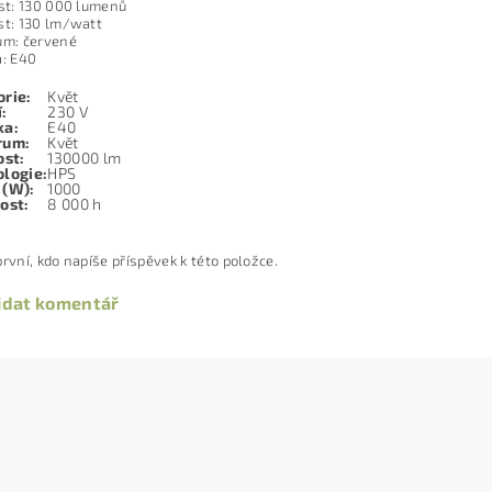
ost: 130 000 lumenů
st: 130 lm/watt
um: červené
a: E40
orie
:
Květ
í
:
230 V
ka
:
E40
rum
:
Květ
ost
:
130000 lm
ologie
:
HPS
 (W)
:
1000
nost
:
8 000 h
rvní, kdo napíše příspěvek k této položce.
idat komentář