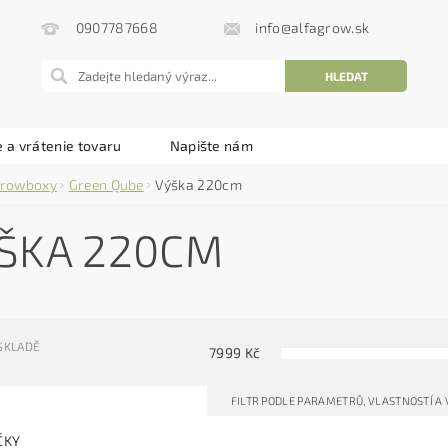
info@alfagrow.sk
0907787668
 a vrátenie tovaru
Napište nám
rowboxy
Green Qube
Výška 220cm
ŠKA 220CM
SKLADĚ
7999
Kč
FILTR PODLE PARAMETRŮ, VLASTNOSTÍ A
ČKY