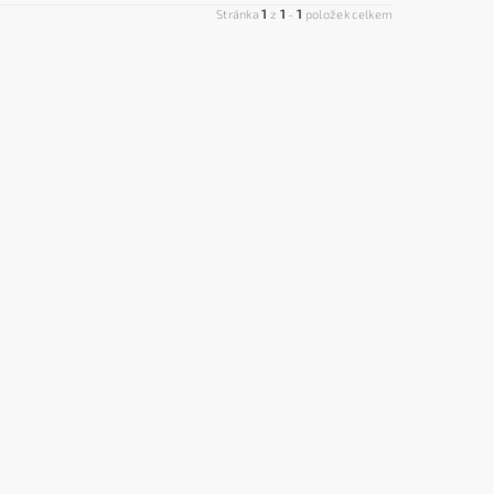
1
1
1
Stránka
z
-
položek celkem