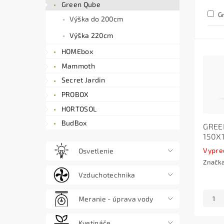
Green Qube
Gr
Výška do 200cm
Výška 220cm
HOMEbox
Mammoth
Secret Jardin
PROBOX
HORTOSOL
BudBox
GREE
150X
Vypre
Osvetlenie
Značk
Vzduchotechnika
Meranie - úprava vody
Kvetináče