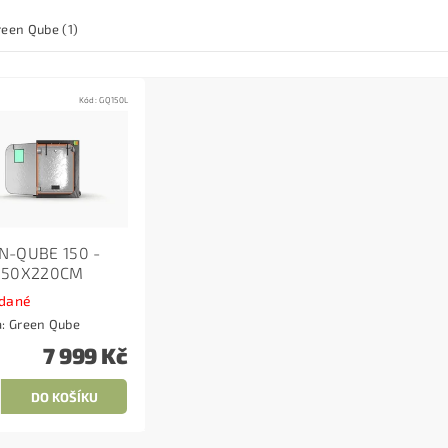
een Qube
(1)
Kód:
GQ150L
N-QUBE 150 -
150X220CM
dané
a:
Green Qube
7 999 Kč