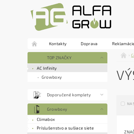
Kontakty
Doprava
Reklamácie
G
TOP ZNAČKY
AC Infinity
VÝ
Growboxy
Doporučené komplety
NA 
Growboxy
Climabox
Príslušenstvo a sušiace siete
ZNA