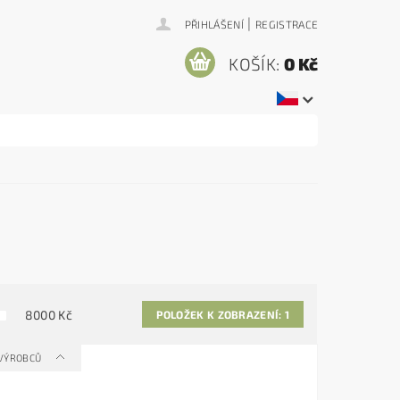
|
PŘIHLÁŠENÍ
REGISTRACE
KOŠÍK:
0 Kč
8000
Kč
POLOŽEK K ZOBRAZENÍ:
1
 VÝROBCŮ