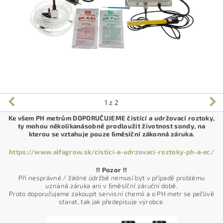
1
z 2
Ke všem PH metrům DOPORUČUJEME čistící a udržovací roztoky,
ty mohou několikanásobně prodloužit životnost sondy, na
kterou se vztahuje pouze 6měsíční zákonná záruka.
https://www.alfagrow.sk/cistici-a-udrzovaci-roztoky-ph-a-ec/
!! Pozor !!
Při nesprávné / žádné údržbě nemusí být v případě problému
uznaná záruka ani v 6měsíční záruční době.
Proto doporučujeme zakoupit servisní chemii a o PH metr se pečlivě
starat, tak jak předepisuje výrobce.