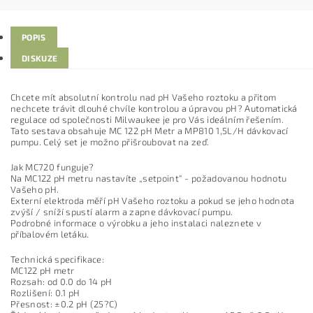
POPIS
DISKUZE
Chcete mít absolutní kontrolu nad pH Vašeho roztoku a přitom
nechcete trávit dlouhé chvíle kontrolou a úpravou pH? Automatická
regulace od společnosti Milwaukee je pro Vás ideálním řešením.
Tato sestava obsahuje MC 122 pH Metr a MP810 1,5L/H dávkovací
pumpu. Celý set je možno přišroubovat na zeď.
Jak MC720 funguje?
Na MC122 pH metru nastavíte „setpoint“ - požadovanou hodnotu
Vašeho pH.
Externí elektroda měří pH Vašeho roztoku a pokud se jeho hodnota
zvýší / sníží spustí alarm a zapne dávkovací pumpu.
Podrobné informace o výrobku a jeho instalaci naleznete v
příbalovém letáku.
Technická specifikace:
MC122 pH metr
Rozsah: od 0.0 do 14 pH
Rozlišení: 0.1 pH
Přesnost: ±0.2 pH (25?C)