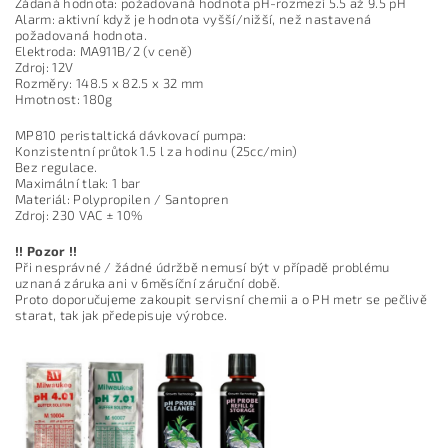
Žádaná hodnota: požadovaná hodnota pH-rozmezí 5.5 až 9.5 pH
Alarm: aktivní když je hodnota vyšší/nižší, než nastavená
požadovaná hodnota.
Elektroda: MA911B/2 (v ceně)
Zdroj: 12V
Rozměry: 148.5 x 82.5 x 32 mm
Hmotnost: 180g
MP810 peristaltická dávkovací pumpa:
Konzistentní průtok 1.5 l za hodinu (25cc/min)
Bez regulace.
Maximální tlak: 1 bar
Materiál: Polypropilen / Santopren
Zdroj: 230 VAC ± 10%
!! Pozor !!
Při nesprávné / žádné údržbě nemusí být v případě problému
uznaná záruka ani v 6měsíční záruční době.
Proto doporučujeme zakoupit servisní chemii a o PH metr se pečlivě
starat, tak jak předepisuje výrobce.