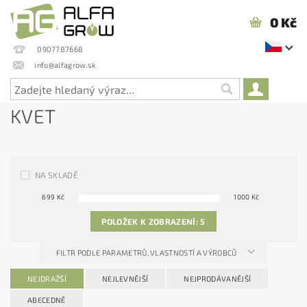
0 Kč
0907787668
info@alfagrow.sk
KVET
NA SKLADĚ
699
Kč
1000
Kč
POLOŽEK K ZOBRAZENÍ:
5
FILTR PODLE PARAMETRŮ, VLASTNOSTÍ A VÝROBCŮ
NEJDRAŽŠÍ
NEJLEVNĚJŠÍ
NEJPRODÁVANĚJŠÍ
ABECEDNĚ