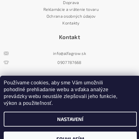
Doprava
Reklamácie a vrátenie tovaru
Ochrana osobných údajov
Kontakty
Kontakt
info
@
alfagrow.sk
0907787668
Newsletter
Používame cookies, aby sme Vám umožnili 
pohodlné prehliadanie webu a vďaka analýze 
prevádzky webu neustále zlepšovali jeho funkcie, 
výkon a použiteľnosť.
NASTAVENÍ
Upravit nastavení cookies
2026 ©
AlfaGrow
, všechna práva vyhrazena
Vytvořil Shoptet
SOUHLASÍM