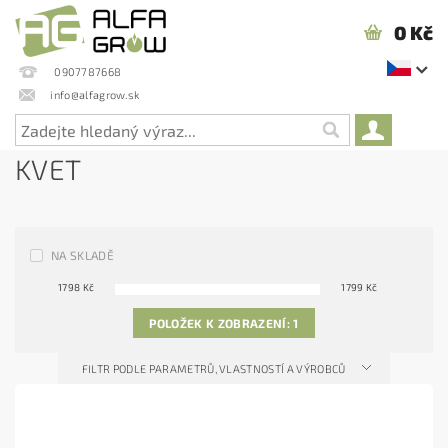
0 Kč
0907787668
info@alfagrow.sk
KVET
NA SKLADĚ
1798
Kč
1799
Kč
POLOŽEK K ZOBRAZENÍ:
1
FILTR PODLE PARAMETRŮ, VLASTNOSTÍ A VÝROBCŮ