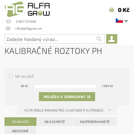
0 Kč
0907787668
info@alfagrow.sk
KALIBRAČNÉ ROZTOKY PH
NA SKLADĚ
58
Kč
1399
Kč
POLOŽEK K ZOBRAZENÍ:
18
FILTR PODLE PARAMETRŮ, VLASTNOSTÍ A VÝROBCŮ
NEJDRAŽŠÍ
NEJLEVNĚJŠÍ
NEJPRODÁVANĚJŠÍ
ABECEDNĚ