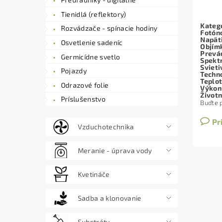
Tienidlá (reflektory)
Kategó
Rozvádzače - spínacie hodiny
Fotóno
Napät
Osvetlenie sadeníc
Objím
Prevá
Germicídne svetlo
Spekt
Svieti
Pojazdy
Techn
Teplot
Odrazové folie
Výkon
Život
Príslušenstvo
Buďte p
Pr
Vzduchotechnika
Meranie - úprava vody
Kvetináče
Sadba a klonovanie
Substráty