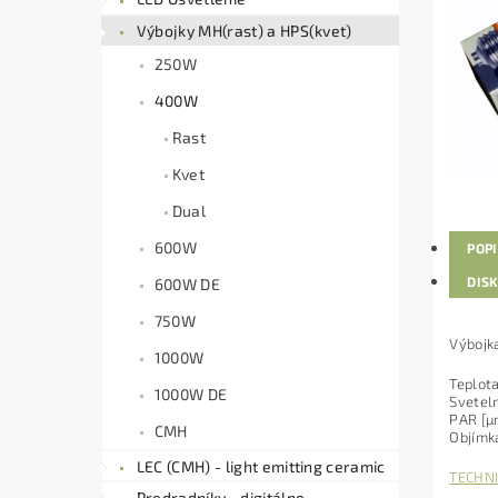
Výbojky MH(rast) a HPS(kvet)
250W
400W
Rast
Kvet
Dual
600W
POP
DIS
600W DE
750W
Výboj
1000W
Teplot
1000W DE
Svetel
PAR [µ
CMH
Objímk
LEC (CMH) - light emitting ceramic
TECHNI
Predradníky - digitálne