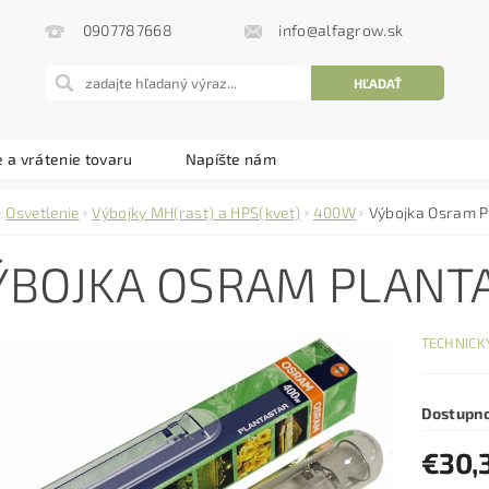
info@alfagrow.sk
0907787668
 a vrátenie tovaru
Napíšte nám
Osvetlenie
Výbojky MH(rast) a HPS(kvet)
400W
Výbojka Osram
ÝBOJKA OSRAM PLANT
TECHNICKÝ
Dostupn
€30,