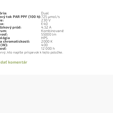
ria:
Dual
vý tok PAR PPF (100 h):
725 µmol/s
ie:
230 V
ka
:
E40
dzkový prúd:
4,52 A
rum
:
Kombinované
vosť:
55000 lm
ológia
HPS
a chromatickosti
:
2000 K
 (W)
:
400
nosť
:
12 000 h
rvý, kto napíše príspevok k tejto položke.
idať komentár