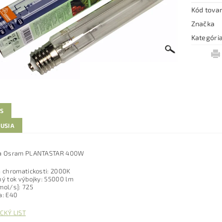
Kód tova
Značka
Kategóri
IS
KUSIA
ka Osram PLANTASTAR 400W
a chromatickosti: 2000K
ný tok výbojky: 55000 lm
mol/s]: 725
a: E40
CKÝ LIST