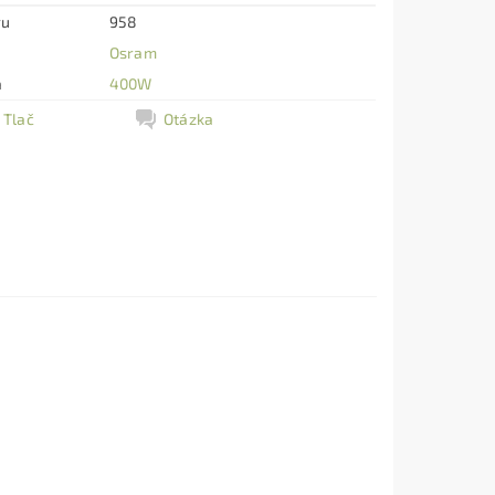
ru
958
Osram
a
400W
Tlač
Otázka