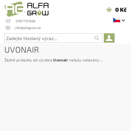
0 Kč
0907787668
info@alfagrow.sk
UVONAIR
Žádné produkty od výrobce
Uvonair
nebyly nalezeny....