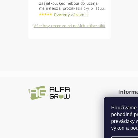
zasielkou, ked nebola dorucena,
maju naozaj prozakaznicky pristup.
Overený zákazník
Všechny recenze od našich zákazníků
Inform
Obchodn
Používame 
Doprava
pohodlné p
Reklamác
prevádzky w
Ochrana
výkon a pou
Kontakt