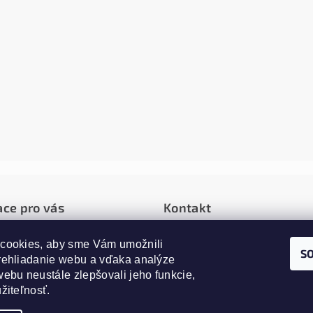
ace pro vás
Kontakt
é podmienky
cookies, aby sme Vám umožnili 
info
@
alfagrow.sk
S
rehliadanie webu a vďaka analýze 
0907787668
ie a vrátenie tovaru
ebu neustále zlepšovali jeho funkcie, 
 osobných údajov
žiteľnosť.
y