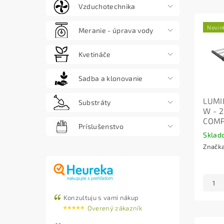
Vzduchotechnika
Novin
Meranie - úprava vody
Kvetináče
Sadba a klonovanie
LUMI
Substráty
W - 
COMP
Príslušenstvo
Sklad
Značk
Konzultuju s vami nákup
Overený zákazník