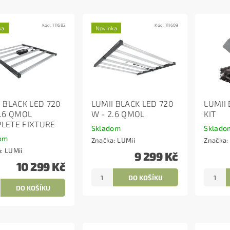
Kód:
111682
Kód:
111609
ka
Novinka
I BLACK LED 720
LUMII BLACK LED 720
LUMII
2.6 QMOL
W - 2.6 QMOL
KIT
LETE FIXTURE
Skladom
Sklado
om
Značka:
LUMii
Značka:
a:
LUMii
9 299 Kč
10 299 Kč