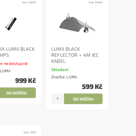
Kód:
95687
Kód:
95694
KA LUMII BLACK
LUMII BLACK
HPS
REFLECTOR + 4M IEC
KABEL
ne nedostupné
Skladom
LUMii
Značka:
LUMii
999 Kč
599 Kč
Kód:
3997