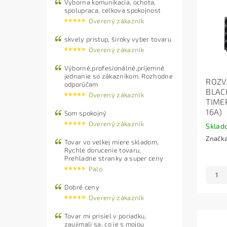
Vyborna komunikacia, ochota,
spolupraca, celkova spokojnost
Overený zákazník
skvely pristup, široky vyber tovaru
Overený zákazník
Výborné,profesionálné,príjemné
jednanie so zákazníkom. Rozhodne
ROZV
odporúčam
BLAC
Overený zákazník
TIME
16A)
Som spokojný
Overený zákazník
Sklad
Značk
Tovar vo velkej miere skladom,
Rychle dorucenie tovaru,
Prehladne stranky a super ceny
Palo
Dobré ceny
Overený zákazník
Tovar mi prisiel v poriadku,
zaujimali sa, co je s mojou