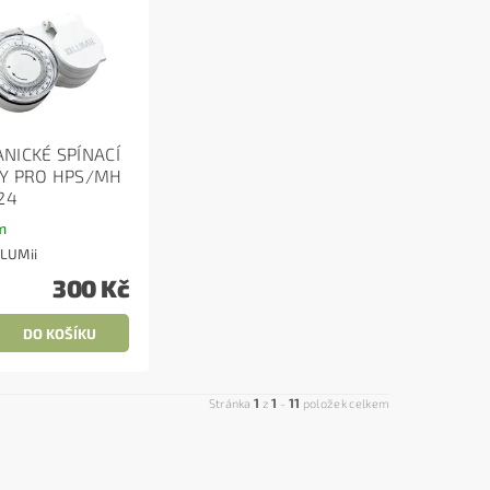
NICKÉ SPÍNACÍ
Y PRO HPS/MH
24
m
LUMii
300 Kč
1
1
11
Stránka
z
-
položek celkem