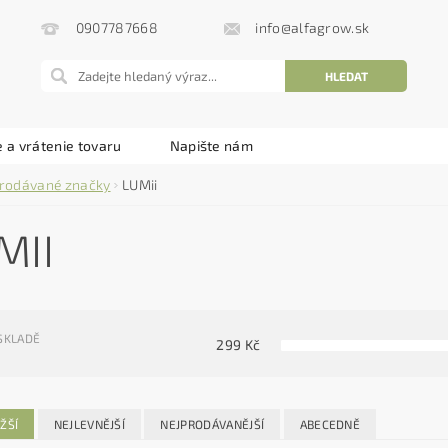
info@alfagrow.sk
0907787668
 a vrátenie tovaru
Napište nám
rodávané značky
LUMii
MII
SKLADĚ
299
Kč
ŽŠÍ
NEJLEVNĚJŠÍ
NEJPRODÁVANĚJŠÍ
ABECEDNĚ