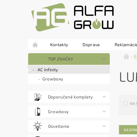
Kontakty
Doprava
Reklamácie
P
TOP ZNAČKY
AC Infinity
LU
Growboxy
Doporučené komplety
NA 
Growboxy
Osvetlenie
NEJDRA