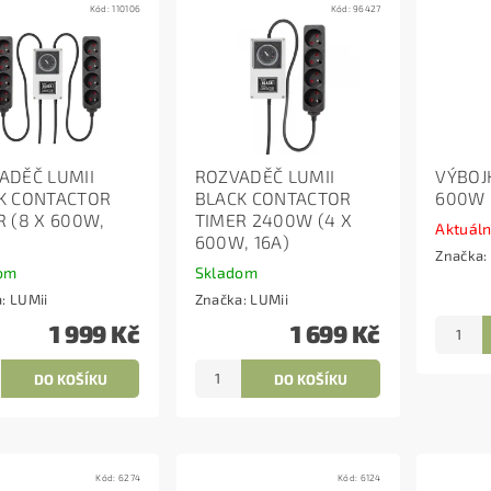
Kód:
110106
Kód:
96427
ADĚČ LUMII
ROZVADĚČ LUMII
VÝBOJ
K CONTACTOR
BLACK CONTACTOR
600W 
R (8 X 600W,
TIMER 2400W (4 X
Aktuál
600W, 16A)
Značka:
om
Skladom
a:
LUMii
Značka:
LUMii
1 999 Kč
1 699 Kč
Kód:
6274
Kód:
6124