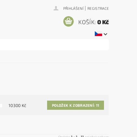
|
PŘIHLÁŠENÍ
REGISTRACE
KOŠÍK:
0 Kč
10300
Kč
POLOŽEK K ZOBRAZENÍ:
11
1
1
11
Stránka
z
-
položek celkem