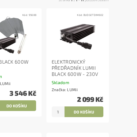
Kód:
95688
Kód:
BUDGETDIM602
 BLACK 600W
ELEKTRONICKÝ
PŘEDŘADNÍK LUMII
BLACK 600W - 230V
m
Skladom
LUMii
Značka:
LUMii
3 546 Kč
2 099 Kč