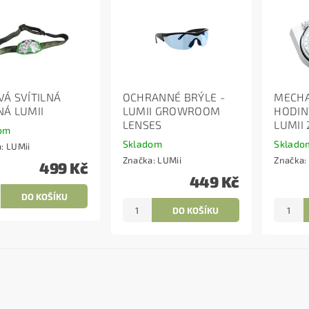
VÁ SVÍTILNÁ
OCHRANNÉ BRÝLE -
MECHA
NÁ LUMII
LUMII GROWROOM
HODIN
LENSES
LUMII 
om
Skladom
Sklado
a:
LUMii
Značka:
LUMii
Značka:
499 Kč
449 Kč