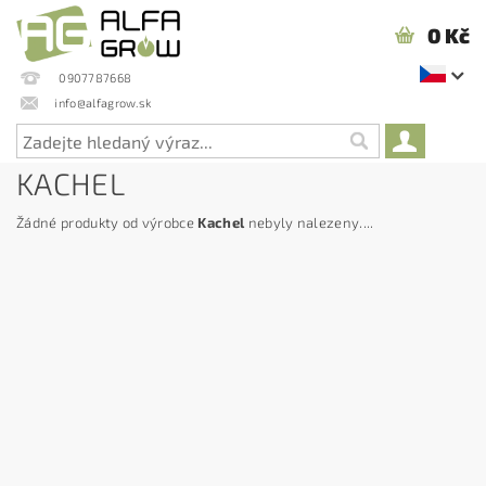
0 Kč
0907787668
info@alfagrow.sk
KACHEL
Žádné produkty od výrobce
Kachel
nebyly nalezeny....