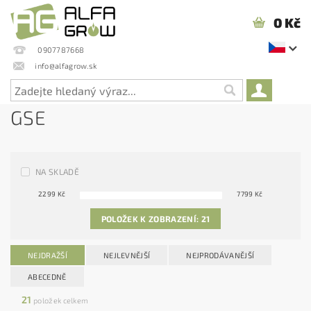
0 Kč
0907787668
info@alfagrow.sk
GSE
NA SKLADĚ
2299
Kč
7799
Kč
POLOŽEK K ZOBRAZENÍ:
21
NEJDRAŽŠÍ
NEJLEVNĚJŠÍ
NEJPRODÁVANĚJŠÍ
ABECEDNĚ
21
položek celkem