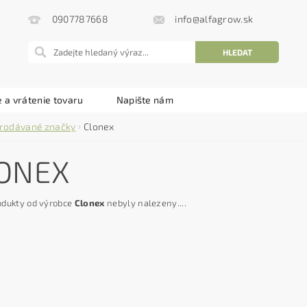
info@alfagrow.sk
0907787668
 a vrátenie tovaru
Napište nám
rodávané značky
Clonex
ONEX
odukty od výrobce
Clonex
nebyly nalezeny....