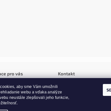
ace pro vás
Kontakt
é podmienky
cookies, aby sme Vám umožnili 
info
@
alfagrow.sk
S
rehliadanie webu a vďaka analýze 
0907787668
ie a vrátenie tovaru
ebu neustále zlepšovali jeho funkcie, 
 osobných údajov
žiteľnosť.
y