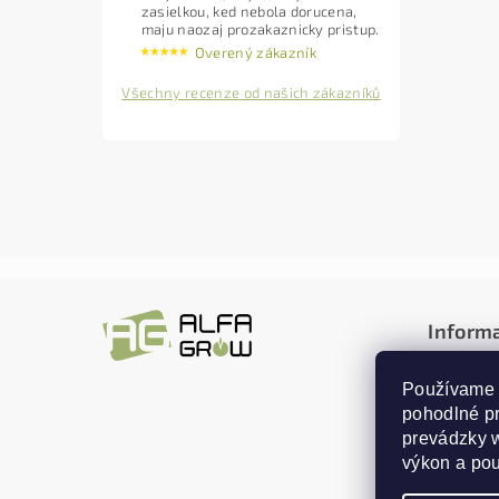
zasielkou, ked nebola dorucena,
maju naozaj prozakaznicky pristup.
Overený zákazník
Všechny recenze od našich zákazníků
Inform
Obchodn
Používame 
Doprava
pohodlné p
Reklamác
prevádzky w
Ochrana
výkon a pou
Kontakt