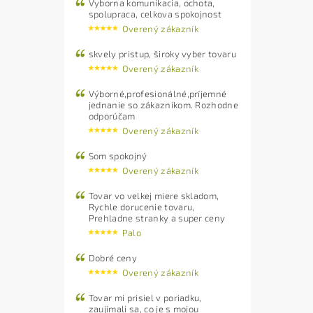
Vyborna komunikacia, ochota,
spolupraca, celkova spokojnost
Overený zákazník
skvely pristup, široky vyber tovaru
Overený zákazník
Výborné,profesionálné,príjemné
jednanie so zákazníkom. Rozhodne
odporúčam
Overený zákazník
Som spokojný
Overený zákazník
Tovar vo velkej miere skladom,
Rychle dorucenie tovaru,
Prehladne stranky a super ceny
Palo
Dobré ceny
Overený zákazník
Tovar mi prisiel v poriadku,
zaujimali sa, co je s mojou