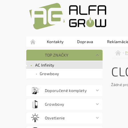
Kontakty
Doprava
Reklamácie
P
TOP ZNAČKY
AC Infinity
CL
Growboxy
Žádné pr
Doporučené komplety
Growboxy
Osvetlenie