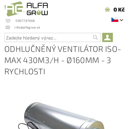
0 Kč
0907787668
info@alfagrow.sk
ODHLUČNĚNÝ VENTILÁTOR ISO-
MAX 430M3/H - Ø160MM - 3
RYCHLOSTI