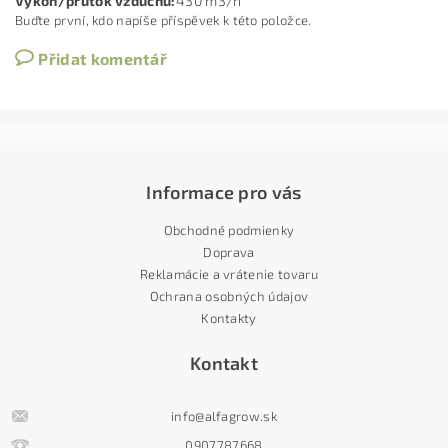
Výkon/průtok vzduchu
:
430 m3/h
Buďte první, kdo napíše příspěvek k této položce.
Přidat komentář
Informace pro vás
Obchodné podmienky
Doprava
Reklamácie a vrátenie tovaru
Ochrana osobných údajov
Kontakty
Kontakt
info
@
alfagrow.sk
0907787668