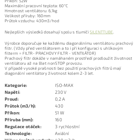
Příkon: 52W
Maximální pracovní teplota: 60°C
Hmotnost ventilátoru: 6,1kg
Velikost příruby: 160mm
Průtok vzduchu: 430m3/hod
Nejlepších výsledků dosahují spolu s tlumiči
SILENTTUBE
.
Výrobce doporučuje ke každému diagonálnímu ventilátoru prachový
filtr. (Vždy před ventilátorem a to i při konfiguraci s uhlíkovým
filterm = FILTR- PRACHOVY FILTR - VENTIlÁTOR)
Prachový filtr dokáže v namáhaném prostředí prodloužit životnost
ventilátoru až na 8let nonSTOP provozu.
V případě vysoké prašnosti bez použití prachových filtrů mají
diagonální ventilátory životnost kolem 2-3 let.
Kategorie
:
ISO-MAX
Napětí
:
230 V
Proud
:
0,2 A
Průtok (m3/h)
:
430
Příkon
:
51 W
Příruba (mm)
:
160
Regulace otáček
:
3 rychlostní
Technologie
:
Axiální