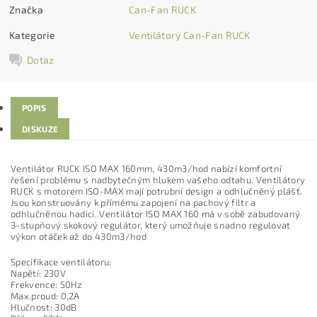
Značka
Can-Fan RUCK
Kategorie
Ventilátory Can-Fan RUCK
Dotaz
POPIS
DISKUZE
Ventilátor RUCK ISO MAX 160mm, 430m3/hod nabízí komfortní
řešení problému s nadbytečným hlukem vašeho odtahu. Ventilátory
RUCK s motorem ISO-MAX mají potrubní design a odhlučněný plášť.
Jsou konstruovány k přímému zapojení na pachový filtr a
odhlučněnou hadici. Ventilátor ISO MAX 160 má v sobě zabudovaný
3-stupňový skokový regulátor, který umožňuje snadno regulovat
výkon otáček až do 430m3/hod
Specifikace ventilátoru:
Napětí: 230V
Frekvence: 50Hz
Max.proud: 0,2A
Hlučnost: 30dB