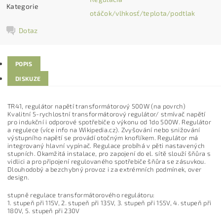
Kategorie
otáčok/vlhkosť/teplota/podtlak
Dotaz
POPIS
DISKUZE
TR41, regulátor napětí transformátorový 500W (na povrch)
Kvalitní 5-rychlostní transformátorový regulátor/ stmívač napětí
pro indukční i odporové spotřebiče o výkonu od 1do 500W. Regulátor
a regulece (více info na Wikipedia.cz). Zvyšování nebo snižování
výstupního napětí se provádí otočným knoflíkem. Regulátor má
integrovaný hlavní vypínač. Regulace probíhá v pěti nastavených
stupních. Okamžitá instalace, pro zapojení do el. sítě slouží šňůra s
vidlici a pro připojení regulovaného spotřebiče šňůra se zásuvkou.
Dlouhodobý a bezchybný provoz i za extrémních podmínek, over
design.
stupně regulace transformátorového regulátoru:
1. stupeň při 115V, 2. stupeň při 135V, 3. stupeň při 155V, 4. stupeň při
180V, 5. stupeň při 230V