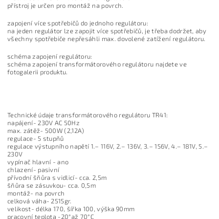
přístroj je určen pro montáž na povrch.
zapojení více spotřebičů do jednoho regulátoru:
na jeden regulátor lze zapojit více spotřebičů, je třeba dodržet, aby
všechny spotřebiče nepřesáhli max. dovolené zatížení regulátoru.
schéma zapojení regulátoru:
schéma zapojení transformátorového regulátoru najdete ve
fotogalerii produktu.
Technické údaje transformátorového regulátoru TR41:
napájení- 230V AC 50Hz
max. zátěž- 500W (2,12A)
regulace- 5 stupňů
regulace výstupního napětí 1.– 116V, 2.– 136V, 3.– 156V, 4.– 181V, 5.–
230V
vypínač hlavní - ano
chlazení- pasivní
přívodní šňůra s vidlicí- cca. 2,5m
šňůra se zásuvkou- cca. 0,5m
montáž- na povrch
celková váha- 2515gr.
velikost- délka 170, šířka 100, výška 90mm
pracovní teplota -20°až 70°C