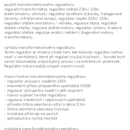
použití transformátorového regulátoru:
regulační transformátor, regulátor otáček 230v/ 220v
elektromotoru, stmívač/ regulátor osvětlení (žárovky, halogenové
žárovky, infračervené lampy), regulátor napětí 230v/ 220v,
regulátor otáček ventilátoru / větráku, regulace tepla, regulátor
otáček vrtačky, regulace otáček motoru, regulátor výkonu, triakový
regulátor otáček, reguluje axiální, radiální i diagonální motory,
transformátory...
výhody transformátorového regulátoru:
Tento regulátor je vhodný všude tam, kde klasický regulátor selhal,
např. u ventilátorů, které při regulaci zvyšují hlučnost… Vysoké krytí
zaručí dlouhodobý a bezchybný provoz i za extrémních podmínek.
Regulátor má pro každý stupeň vlastní vinutí.
hlavní funkce transformátorového regulátoru:
- regulátor pracuje s napětím 230V
- maximální příkon připojeného spotřebiče 500W
- regulace výstupního napětí v pěti stupních
- hlavní vypínač na těle regulátoru
- regulace indukčních i odporových spotřebičů
- přívodní šňůra ukončená vidlicí o délce 2,5m
- šňůra ukončená zásuvkou (výstup)
- instalace přístroje na povrch
- jednoduchá a rychlá montáž
instalace transformátorového regulátoru: