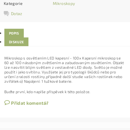
Kategorie
Mikroskopy
Dotaz
POPIS
DISKUZE
Mikroskop s osvětlením LED kapesní - 100x Kapesní mikroskop se
60 až 100 násobným zvětšením a zabudovaným osvětlením. Objekt
lze nasvítit bílým světlem z vestavěné LED diody. Světlo je možné
použít i jako svítilnu. Využijete jej pro typologii škůdců nebo pro
určení zralosti rostliny,případně další studie vašich rostlinek nebo
zvířátek:o) Napájení: 1 tužkové baterie.
Buďte první, kdo napíše příspěvek k této položce.
Přidat komentář