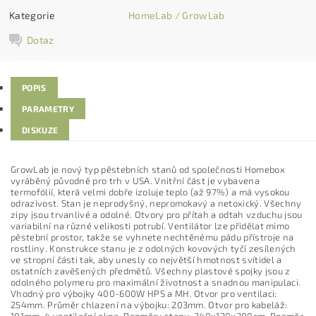
Kategorie
HomeLab / GrowLab
Dotaz
POPIS
PARAMETRY
DISKUZE
GrowLab je nový typ pěstebních stanů od společnosti Homebox
vyráběný původně pro trh v USA. Vnitřní část je vybavena
termofólií, která velmi dobře izoluje teplo (až 97%) a má vysokou
odrazivost. Stan je neprodyšný, nepromokavý a netoxický. Všechny
zipy jsou trvanlivé a odolné. Otvory pro přítah a odtah vzduchu jsou
variabilní na různé velikosti potrubí. Ventilátor lze přidělat mimo
pěstební prostor, takže se vyhnete nechtěnému pádu přístroje na
rostliny. Konstrukce stanu je z odolných kovových tyčí zesílených
ve stropní části tak, aby unesly co největší hmotnost svítidel a
ostatních zavěšených předmětů. Všechny plastové spojky jsou z
odolného polymeru pro maximální životnost a snadnou manipulaci.
Vhodný pro výbojky 400-600W HPS a MH. Otvor pro ventilaci:
254mm. Průměr chlazení na výbojku: 203mm. Otvor pro kabeláž: