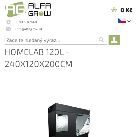
0 Kč
0907787668
info@alfagrow.sk
HOMELAB 120L -
240X120X200CM